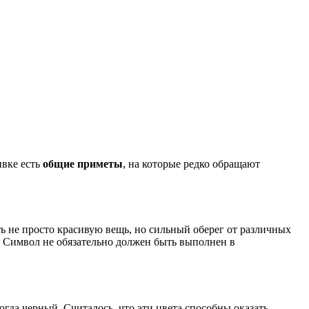
ивке есть
общие приметы
, на которые редко обращают
ь не просто красивую вещь, но сильный оберег от различных
е. Символ не обязательно должен быть выполнен в
гда черный. Считалось, что эти цвета способны оказать