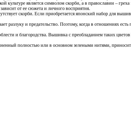
ой культуре является символом скорби, а в православии – греха 
зависит от ее сюжета и личного восприятия.
утствует скорби. Если приобретается японский набор для вышиван
ачает разлуку и предательство. Поэтому, когда в отношениях ес
облести и благородства. Вышивка с преобладанием таких цветов
лненный полностью или в основном зелеными нитями, приноси