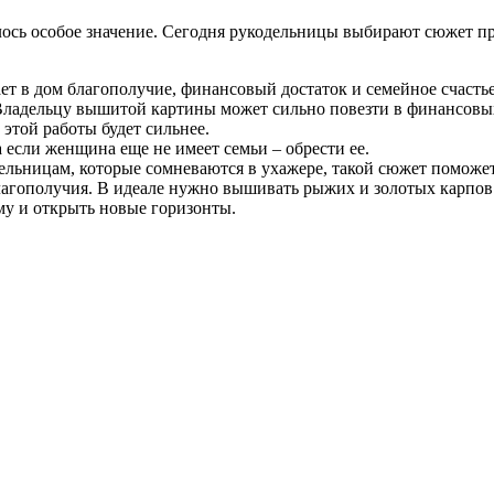
сь особое значение. Сегодня рукодельницы выбирают сюжет про
т в дом благополучие, финансовый достаток и семейное счастье
. Владельцу вышитой картины может сильно повезти в финансовы
 этой работы будет сильнее.
а если женщина еще не имеет семьи – обрести ее.
дельницам, которые сомневаются в ухажере, такой сюжет поможет
лагополучия. В идеале нужно вышивать рыжих и золотых карпов
му и открыть новые горизонты.