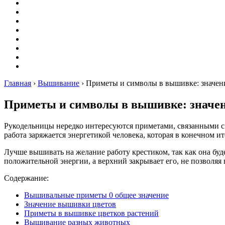
Оригами
Декупаж
Квиллинг
Пирография
Фелтинг
Схемы
Рейтинги
Сервисы
Главная
›
Вышивание
›
Приметы и символы в вышивке: значени
Приметы и символы в вышивке: значени
Рукодельницы нередко интересуются приметами, связанными с
работа заряжается энергетикой человека, которая в конечном и
Лучше вышивать на желание работу крестиком, так как она буд
положительной энергии, а верхний закрывает его, не позволяя 
Содержание:
Вышивальные приметы 0 общее значение
Значение вышивки цветов
Приметы в вышивке цветков растений
Вышивание разных животных