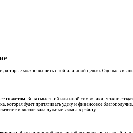
ие
и, которые можно вышить с той или иной целью. Однако в выш
 ее
сюжетом
. Зная смысл той или иной символики, можно создат
ка, которая будет притягивать удачу и финансовое благополучи
 значение и вкладывала нужный смысл в работу.
ревности
. В традиционной славянской вышивке он красный и ино