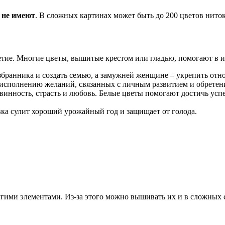
 не имеют
. В сложных картинах может быть до 200 цветов нито
етие. Многие цветы, вышитые крестом или гладью, помогают в и
бранника и создать семью, а замужней женщине – укрепить отн
т исполнению желаний, связанных с личным развитием и обретен
евинность, страсть и любовь. Белые цветы помогают достичь успе
ивка сулит хороший урожайный год и защищает от голода.
угими элементами. Из-за этого можно вышивать их и в сложных 