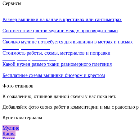
Сервисы
Калькулятор канвы Aida
Размер вышивки на канве в крестиках или сантиметрах
Перевод мулине онлайн
Соответствие цветов мулине между производителями
Расчет ниток мулине
Сколько мулине потребуется для вышивки в метрах и пасмах
Расчет цены вышивки
Стоимость работы, схемы, материалов и поправки
Калькулятор равномерки
Какой нужен размер ткани равномерного плетения
Схемы для вышивки
Бесплатные схемы вышивки бисером и крестом
Фото отшивов
К сожалению, отшивов данной схемы у нас пока нет.
Добавляйте фото своих работ в комментарии и мы с радостью р
Купить материалы
Мулине
Канва