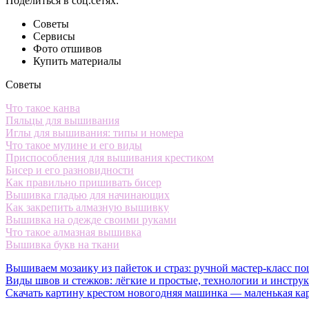
Поделиться в соц.сетях:
Советы
Сервисы
Фото отшивов
Купить материалы
Советы
Что такое канва
Пяльцы для вышивания
Иглы для вышивания: типы и номера
Что такое мулине и его виды
Приспособления для вышивания крестиком
Бисер и его разновидности
Как правильно пришивать бисер
Вышивка гладью для начинающих
Как закрепить алмазную вышивку
Вышивка на одежде своими руками
Что такое алмазная вышивка
Вышивка букв на ткани
Вышиваем мозаику из пайеток и страз: ручной мастер-класс по
Виды швов и стежков: лёгкие и простые, технологии и инстру
Скачать картину крестом новогодняя машинка — маленькая ка