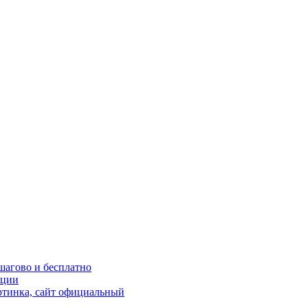
шагово и бесплатно
кции
ртинка, сайт официальный