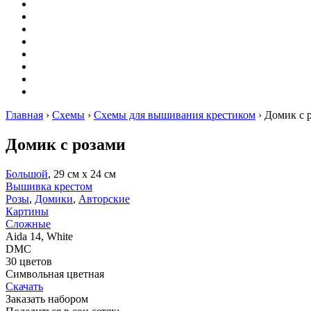
Оригами
Декупаж
Квиллинг
Пирография
Фелтинг
Схемы
Рейтинги
Сервисы
Главная
›
Схемы
›
Схемы для вышивания крестиком
›
Домик с 
Домик с розами
Большой
, 29 см х 24 см
Вышивка крестом
Розы
,
Домики
,
Авторские
Картины
Сложные
Aida 14, White
DMC
30 цветов
Символьная цветная
Скачать
Заказать набором