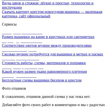
Виды швов и стежков: лёгкие и простые, технологии и
инструкции
Скачать картину крестом новогодняя машинка — маленькая
картинка, сайт официальный
Сервисы
Калькулятор канвы Aida
Размер вышивки на канве в крестиках или сантиметрах
Перевод мулине онлайн
Соответствие цветов мулине между производителями
Расчет ниток мулине
Сколько мулине потребуется для вышивки в метрах и пасмах
Расчет цены вышивки
Стоимость работы, схемы, материалов и поправки
Калькулятор равномерки
Какой нужен размер ткани равномерного плетения
Схемы для вышивки
Бесплатные схемы вышивки бисером и крестом
Фото отшивов
К сожалению, отшивов данной схемы у нас пока нет.
Добавляйте фото своих работ в комментарии и мы с радостью