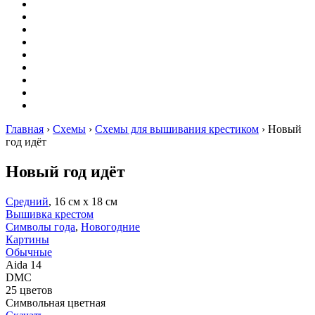
Вышивание
Оригами
Декупаж
Квиллинг
Пирография
Фелтинг
Схемы
Рейтинги
Сервисы
Главная
›
Схемы
›
Схемы для вышивания крестиком
›
Новый
год идёт
Новый год идёт
Средний
, 16 см х 18 см
Вышивка крестом
Символы года
,
Новогодние
Картины
Обычные
Aida 14
DMC
25 цветов
Символьная цветная