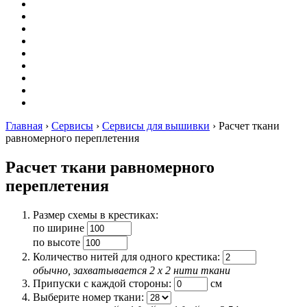
Вышивание
Оригами
Декупаж
Квиллинг
Пирография
Фелтинг
Схемы
Рейтинги
Сервисы
Главная
›
Сервисы
›
Сервисы для вышивки
›
Расчет ткани
равномерного переплетения
Расчет ткани равномерного
переплетения
Размер схемы в крестиках:
по ширине
по высоте
Количество нитей для одного крестика:
обычно, захватывается 2 х 2 нити ткани
Припуски с каждой стороны:
cм
Выберите номер ткани: