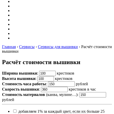
Вышивание
Оригами
Декупаж
Квиллинг
Пирография
Фелтинг
Схемы
Рейтинги
Сервисы
Главная
›
Сервисы
›
Сервисы для вышивки
›
Расчёт стоимости
вышивки
Расчёт стоимости вышивки
Ширина вышивки
:
крестиков
Высота вышивки
:
крестиков
Стоимость часа работы
:
рублей
Скорость вышивки
:
крестиков в час
Стоимость материалов
(канва, мулине…):
рублей
добавляем 1% за каждый цвет, если их больше 25