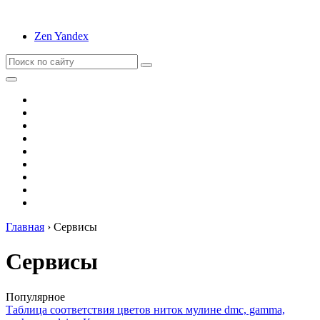
Zen Yandex
Вышивание
Оригами
Декупаж
Квиллинг
Пирография
Фелтинг
Схемы
Рейтинги
Сервисы
Главная
›
Сервисы
Сервисы
Популярное
Таблица соответствия цветов ниток мулине dmc, gamma,