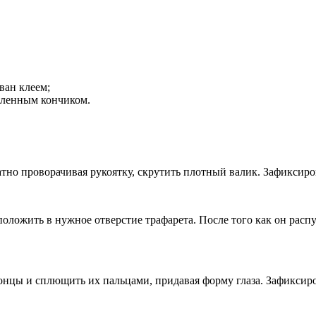
ван клеем;
пленным кончиком.
атно проворачивая рукоятку, скрутить плотный валик. Зафиксиро
 положить в нужное отверстие трафарета. После того как он рас
онцы и сплющить их пальцами, придавая форму глаза. Зафиксиро