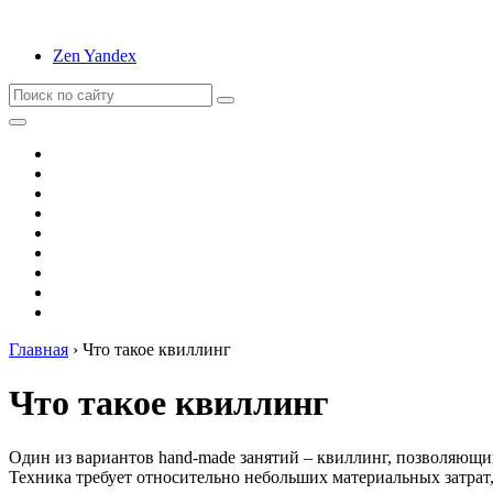
Zen Yandex
Вышивание
Оригами
Декупаж
Квиллинг
Пирография
Фелтинг
Схемы
Рейтинги
Сервисы
Главная
›
Что такое квиллинг
Что такое квиллинг
Один из вариантов hand-made занятий – квиллинг, позволяющи
Техника требует относительно небольших материальных затрат,