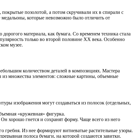
 покрытые позолотой, а потом скручивали их в спирали с
е медальоны, которые невозможно было отличить от
 дорогого материала, как бумага. Со временем техника стала
опулярность только во второй половине XX века. Особенно
ком музее.
 небольшим количеством деталей в композициях. Мастера
ы из множества элементов: сложные картины, объемные
нтуры изображения могут создаваться из полосок (отдельных,
объемная «кружевная» фигурка.
Он хорошо гнется и сохранят форму. Чаще всего из него
ого гребня. Из нее формируют витиеватые растительные узоры.
прерывная полоса бумаги, на которой создаются завитки.