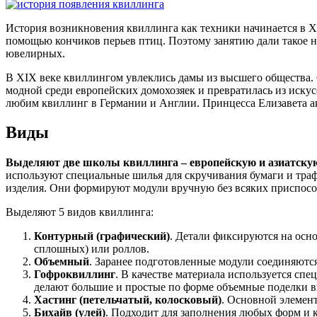
История возникновения квиллинга как техники начинается в X
помощью кончиков перьев птиц. Поэтому занятию дали такое н
ювелирных.
В XIX веке квиллингом увлеклись дамы из высшего общества. О
модной среди европейских домохозяек и превратилась из искус
любим квиллинг в Германии и Англии. Принцесса Елизавета ак
Виды
Выделяют две школы квиллинга – европейскую и азиатску
используют специальные шилья для скручивания бумаги и тра
изделия. Они формируют модули вручную без всяких приспосо
Выделяют 5 видов квиллинга:
Контурный (графический)
. Детали фиксируются на осн
сплошных) или роллов.
Объемный
. Заранее подготовленные модули соединяются
Гофроквиллинг
. В качестве материала используется сп
делают большие и простые по форме объемные поделки вм
Хастинг (петельчатый, колосковый)
. Основной элемент
Бихайв (улей)
. Подходит для заполнения любых форм и к