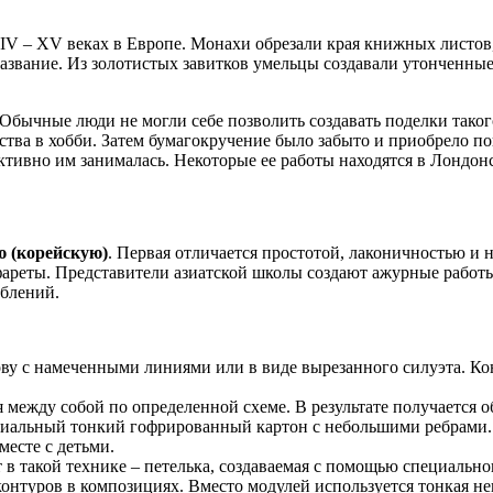
IV – XV веках в Европе. Монахи обрезали края книжных листов,
азвание. Из золотистых завитков умельцы создавали утонченны
бычные люди не могли себе позволить создавать поделки такого
ства в хобби. Затем бумагокручение было забыто и приобрело п
тивно им занималась. Некоторые ее работы находятся в Лондонс
ю (корейскую)
. Первая отличается простотой, лаконичностью и
фареты. Представители азиатской школы создают ажурные работ
блений.
ову с намеченными линиями или в виде вырезанного силуэта. Ко
 между собой по определенной схеме. В результате получается 
ециальный тонкий гофрированный картон с небольшими ребрами. 
есте с детьми.
 в такой технике – петелька, создаваемая с помощью специальн
онтуров в композициях. Вместо модулей используется тонкая не