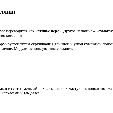
иллинг
орое переводится как «
птичье перо
». Другое название – «
бумагок
тво квиллинга.
ормируется путем скручивания длинной и узкой бумажной полосы
зделие. Модули используют для создания:
так и из сотен мельчайших элементов. Зачастую их дополняют ма
каркасами и так далее.