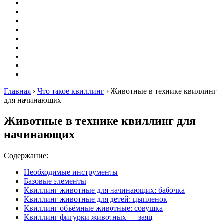
Вышивание
Оригами
Декупаж
Квиллинг
Пирография
Фелтинг
Схемы
Рейтинги
Сервисы
Главная
›
Что такое квиллинг
›
Животные в технике квиллинг
для начинающих
Животные в технике квиллинг для
начинающих
Содержание:
Необходимые инструменты
Базовые элементы
Квиллинг животные для начинающих: бабочка
Квиллинг животные для детей: цыпленок
Квиллинг объёмные животные: совушка
Квиллинг фигурки животных — заяц