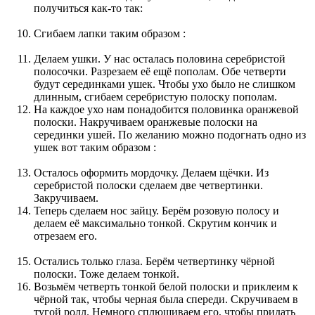
получиться как-то так:
Сгибаем лапки таким образом :
Делаем ушки. У нас осталась половина серебристой
полосочки. Разрезаем её ещё пополам. Обе четверти
будут серединками ушек. Чтобы ухо было не слишком
длинным, сгибаем серебристую полоску пополам.
На каждое ухо нам понадобится половинка оранжевой
полоски. Накручиваем оранжевые полоски на
серединки ушей. По желанию можно подогнать одно из
ушек вот таким образом :
Осталось оформить мордочку. Делаем щёчки. Из
серебристой полоски сделаем две четвертинки.
Закручиваем.
Теперь сделаем нос зайцу. Берём розовую полосу и
делаем её максимально тонкой. Скрутим кончик и
отрезаем его.
Остались только глаза. Берём четвертинку чёрной
полоски. Тоже делаем тонкой.
Возьмём четверть тонкой белой полоски и приклеим к
чёрной так, чтобы черная была спереди. Скручиваем в
тугой ролл. Немного сплющиваем его, чтобы придать