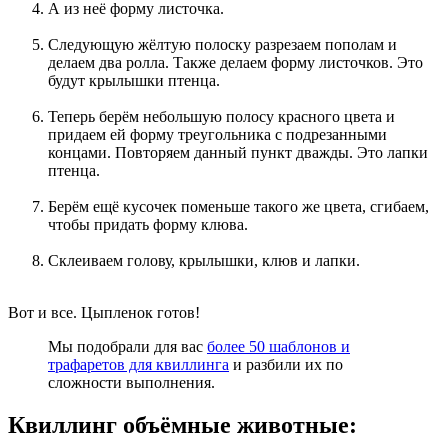
А из неё форму листочка.
Следующую жёлтую полоску разрезаем пополам и
делаем два ролла. Также делаем форму листочков. Это
будут крылышки птенца.
Теперь берём небольшую полосу красного цвета и
придаем ей форму треугольника с подрезанными
концами. Повторяем данный пункт дважды. Это лапки
птенца.
Берём ещё кусочек поменьше такого же цвета, сгибаем,
чтобы придать форму клюва.
Склеиваем голову, крылышки, клюв и лапки.
Вот и все. Цыпленок готов!
Мы подобрали для вас
более 50 шаблонов и
трафаретов для квиллинга
и разбили их по
сложности выполнения.
Квиллинг объёмные животные: