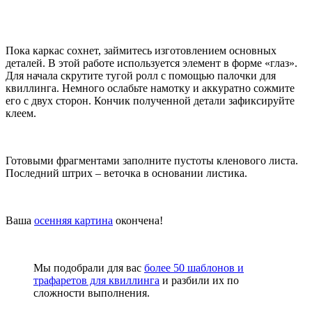
Пока каркас сохнет, займитесь изготовлением основных
деталей. В этой работе используется элемент в форме «глаз».
Для начала скрутите тугой ролл с помощью палочки для
квиллинга. Немного ослабьте намотку и аккуратно сожмите
его с двух сторон. Кончик полученной детали зафиксируйте
клеем.
Готовыми фрагментами заполните пустоты кленового листа.
Последний штрих – веточка в основании листика.
Ваша
осенняя картина
окончена!
Мы подобрали для вас
более 50 шаблонов и
трафаретов для квиллинга
и разбили их по
сложности выполнения.