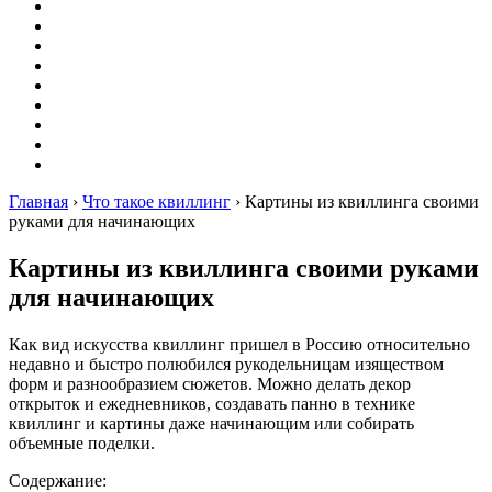
Вышивание
Оригами
Декупаж
Квиллинг
Пирография
Фелтинг
Схемы
Рейтинги
Сервисы
Главная
›
Что такое квиллинг
›
Картины из квиллинга своими
руками для начинающих
Картины из квиллинга своими руками
для начинающих
Как вид искусства квиллинг пришел в Россию относительно
недавно и быстро полюбился рукодельницам изяществом
форм и разнообразием сюжетов. Можно делать декор
открыток и ежедневников, создавать панно в технике
квиллинг и картины даже начинающим или собирать
объемные поделки.
Содержание: