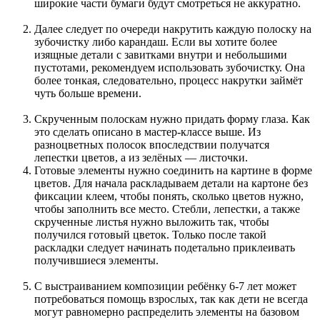
широкие части бумаги будут смотреться не аккуратно.
Далее следует по очереди накрутить каждую полоску на
зубочистку либо карандаш. Если вы хотите более
изящные детали с завитками внутри и небольшими
пустотами, рекомендуем использовать зубочистку. Она
более тонкая, следовательно, процесс накрутки займёт
чуть больше времени.
Скрученным полоскам нужно придать форму глаза. Как
это сделать описано в мастер-классе выше. Из
разноцветных полосок впоследствии получатся
лепестки цветов, а из зелёных — листочки.
Готовые элементы нужно соединить на картине в форме
цветов. Для начала раскладываем детали на картоне без
фиксации клеем, чтобы понять, сколько цветов нужно,
чтобы заполнить все место. Стебли, лепестки, а также
скрученные листья нужно выложить так, чтобы
получился готовый цветок. Только после такой
раскладки следует начинать подетально приклеивать
получившиеся элементы.
С выстраиванием композиции ребёнку 6-7 лет может
потребоваться помощь взрослых, так как дети не всегда
могут равномерно распределить элементы на базовом