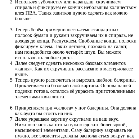
Используя зубочистку или карандаш, скручиваем
спираль и фиксируем её кончик небольшим количеством
клея ПВА. Таких завитков нужно сделать как можно
больше.
Теперь берём примерно шесть-семь стандартных
полосок бумаги и руками закручиваем их в спираль, не
доходя до конца. Распускаем. Свободные концы полоски
фиксируем клеем. Таких деталей, похожих на салют,
нам понадобится около четырёх штук. Вы можете
использовать любые цвета.
Далее следует сделать несколько базовых элементов
«капля». Как их скручивать рассказано в мастер-классе
выше.
Теперь нужно распечатать и вырезать шаблон балерины.
Приклеиваем на базовый слой картона. Основа нашей
поделки готова, осталось её украсить приготовленными
элементами квиллинга.
Прикрепляем три «салюта» у ног балерины. Она должна
как-будто бы стоять на них.
Далее украшаем картину скрутками на ваш вкус.
Нижнюю часть картины нужно сделать более яркой,
насыщенной элементами. Саму балерину закрывать не
нужно, все элементы должны располагаться вокруг, как