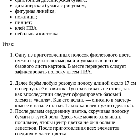
дизайнерская бумага с рисунком;
фигурная линейка;
ножницы;
пинцет;
клей ПВА
небольшая кисточка.
Итак:
Одну из приготовленных полосок фиолетового цвета
нужно скрутить восьмеркой и уложить в центре
базового листа картона. В месте перекреста следует
зафиксировать полоску клеем ПВА.
Далее берём любую розовую полосу длиной около 17 см
и свернуть её в завиток. Туго затягивать не стоит, так
как впоследствии следует сформировать базовый
элемент «капля». Как его делать — описано в мастер-
классе в начале статьи. Таких капелек нужно сделать 5.
После делаем сердцевину цветка, скручивая полоску
бумаги в тугой ролл. Здесь уже можно затягивать
посильнее, чтобы центр цветка не был больше
лепестков. После приготовления всех элементов
соединяем части цветка.