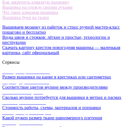
Как закрепить алмазную вышивку
Вышивка на одежде своими руками
Что такое алмазная вышивка
Вышивка букв на ткани
Вышиваем мозаику из пайеток и страз: ручной мастер-класс
пошагово и бесплатно
Виды швов и стежков: лёгкие и простые, технологии и
инструкции
Скачать картину крестом новогодняя машинка — маленькая
картинка, сайт официальный
Сервисы
Калькулятор канвы Aida
Размер вышивки на канве в крестиках или сантиметрах
Перевод мулине онлайн
Соответствие цветов мулине между производителями
Расчет ниток мулине
Сколько мулине потребуется для вышивки в метрах и пасмах
Расчет цены вышивки
Стоимость работы, схемы, материалов и поправки
Калькулятор равномерки
Какой нужен размер ткани равномерного плетения
Схемы для вышивки