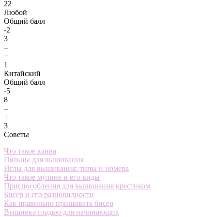
22
Любой
Общий балл
-2
3
–
+
1
Китайский
Общий балл
-5
8
–
+
3
Советы
Что такое канва
Пяльцы для вышивания
Иглы для вышивания: типы и номера
Что такое мулине и его виды
Приспособления для вышивания крестиком
Бисер и его разновидности
Как правильно пришивать бисер
Вышивка гладью для начинающих