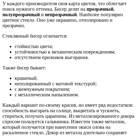
У каждого производителя своя карта цветов, что облегчает
поиск нужного оттенка. Бисер делят на
прозрачный
,
полупрозрачный
и
непрозрачный
. Наиболее популярно
цветное стекло. Оно уже окрашено, отполировано и
прозрачно.
Стеклянный бисер отличается:
стойкостью цвета;
устойчивостью к механическим повреждениям;
отсутствием признаков выгорания.
Также бисер бывает:
крашеный;
неполированный с матовой текстурой;
с жемчужным покрытием;
с металлическим напылением.
Каждый вариант по-своему красив, но имеет ряд недостатков:
способность выгорать на солнце, выцветать и тускнеть,
стираться, получать царапины. Из металлизированного декора
спросом пользуется гальваника. Известен также металлик,
который получается при нанесении окиси олова на
раскаленное стекло. Декор из металла длительно сохраняет