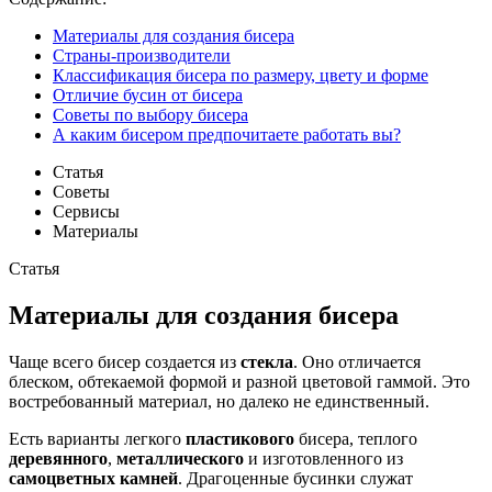
Материалы для создания бисера
Страны-производители
Классификация бисера по размеру, цвету и форме
Отличие бусин от бисера
Советы по выбору бисера
А каким бисером предпочитаете работать вы?
Статья
Советы
Сервисы
Материалы
Статья
Материалы для создания бисера
Чаще всего бисер создается из
стекла
. Оно отличается
блеском, обтекаемой формой и разной цветовой гаммой. Это
востребованный материал, но далеко не единственный.
Есть варианты легкого
пластикового
бисера, теплого
деревянного
,
металлического
и изготовленного из
самоцветных камней
. Драгоценные бусинки служат