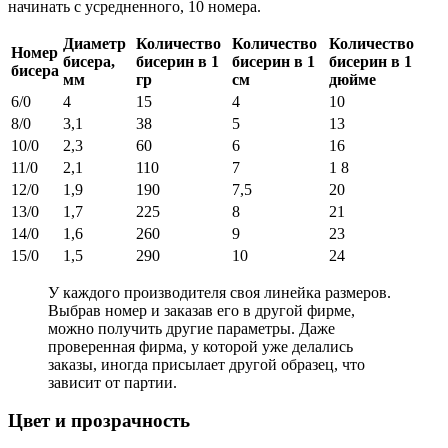
начинать с усредненного, 10 номера.
Диаметр
Количество
Количество
Количество
Номер
бисера,
бисерин в 1
бисерин в 1
бисерин в 1
бисера
мм
гр
см
дюйме
6/0
4
15
4
10
8/0
3,1
38
5
13
10/0
2,3
60
6
16
11/0
2,1
110
7
1 8
12/0
1,9
190
7,5
20
13/0
1,7
225
8
21
14/0
1,6
260
9
23
15/0
1,5
290
10
24
У каждого производителя своя линейка размеров.
Выбрав номер и заказав его в другой фирме,
можно получить другие параметры. Даже
проверенная фирма, у которой уже делались
заказы, иногда присылает другой образец, что
зависит от партии.
Цвет и прозрачность