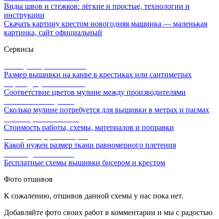
Виды швов и стежков: лёгкие и простые, технологии и
инструкции
Скачать картину крестом новогодняя машинка — маленькая
картинка, сайт официальный
Сервисы
Калькулятор канвы Aida
Размер вышивки на канве в крестиках или сантиметрах
Перевод мулине онлайн
Соответствие цветов мулине между производителями
Расчет ниток мулине
Сколько мулине потребуется для вышивки в метрах и пасмах
Расчет цены вышивки
Стоимость работы, схемы, материалов и поправки
Калькулятор равномерки
Какой нужен размер ткани равномерного плетения
Схемы для вышивки
Бесплатные схемы вышивки бисером и крестом
Фото отшивов
К сожалению, отшивов данной схемы у нас пока нет.
Добавляйте фото своих работ в комментарии и мы с радостью