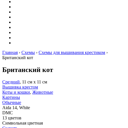
Вышивание
Оригами
Декупаж
Квиллинг
Пирография
Фелтинг
Схемы
Рейтинги
Сервисы
Главная
›
Схемы
›
Схемы для вышивания крестиком
›
Британский кот
Британский кот
Средний
, 11 см х 11 см
Вышивка крестом
Коты и кошки
,
Животные
Картины
Обычные
Aida 14, White
DMC
13 цветов
Символьная цветная