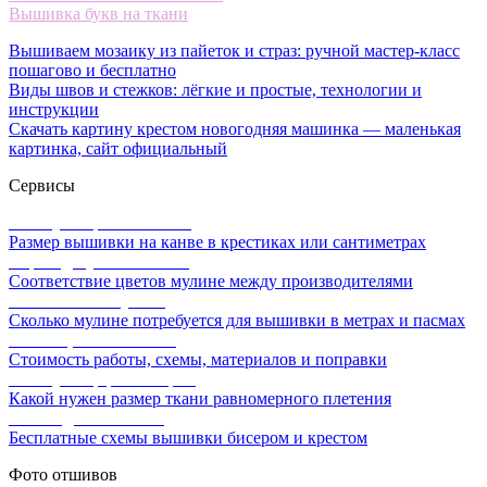
Вышивка букв на ткани
Вышиваем мозаику из пайеток и страз: ручной мастер-класс
пошагово и бесплатно
Виды швов и стежков: лёгкие и простые, технологии и
инструкции
Скачать картину крестом новогодняя машинка — маленькая
картинка, сайт официальный
Сервисы
Калькулятор канвы Aida
Размер вышивки на канве в крестиках или сантиметрах
Перевод мулине онлайн
Соответствие цветов мулине между производителями
Расчет ниток мулине
Сколько мулине потребуется для вышивки в метрах и пасмах
Расчет цены вышивки
Стоимость работы, схемы, материалов и поправки
Калькулятор равномерки
Какой нужен размер ткани равномерного плетения
Схемы для вышивки
Бесплатные схемы вышивки бисером и крестом
Фото отшивов