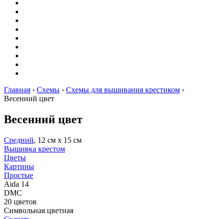
Вышивание
Оригами
Декупаж
Квиллинг
Пирография
Фелтинг
Схемы
Рейтинги
Сервисы
Главная
›
Схемы
›
Схемы для вышивания крестиком
›
Весенний цвет
Весенний цвет
Средний
, 12 см х 15 см
Вышивка крестом
Цветы
Картины
Простые
Aida 14
DMC
20 цветов
Символьная цветная