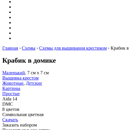
Оригами
Декупаж
Квиллинг
Пирография
Фелтинг
Схемы
Рейтинги
Сервисы
Главная
›
Схемы
›
Схемы для вышивания крестиком
›
Крабик в
Крабик в домике
Маленький
, 7 см х 7 см
Вышивка крестом
Животные
,
Детские
Картины
Простые
Aida 14
DMC
8 цветов
Символьная цветная
Скачать
Заказать набором