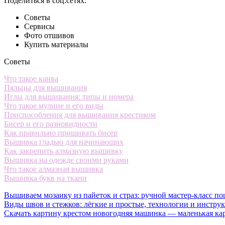
Поделиться в соц.сетях:
Советы
Сервисы
Фото отшивов
Купить материалы
Советы
Что такое канва
Пяльцы для вышивания
Иглы для вышивания: типы и номера
Что такое мулине и его виды
Приспособления для вышивания крестиком
Бисер и его разновидности
Как правильно пришивать бисер
Вышивка гладью для начинающих
Как закрепить алмазную вышивку
Вышивка на одежде своими руками
Что такое алмазная вышивка
Вышивка букв на ткани
Вышиваем мозаику из пайеток и страз: ручной мастер-класс по
Виды швов и стежков: лёгкие и простые, технологии и инстру
Скачать картину крестом новогодняя машинка — маленькая ка