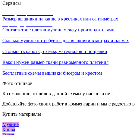
Сервисы
Калькулятор канвы Aida
Размер вышивки на канве в крестиках или сантиметрах
Перевод мулине онлайн
Соответствие цветов мулине между производителями
Расчет ниток мулине
Сколько мулине потребуется для вышивки в метрах и пасмах
Расчет цены вышивки
Стоимость работы, схемы, материалов и поправки
Калькулятор равномерки
Какой нужен размер ткани равномерного плетения
Схемы для вышивки
Бесплатные схемы вышивки бисером и крестом
Фото отшивов
К сожалению, отшивов данной схемы у нас пока нет.
Добавляйте фото своих работ в комментарии и мы с радостью р
Купить материалы
Мулине
Канва