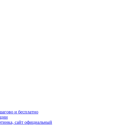
шагово и бесплатно
кции
ртинка, сайт официальный