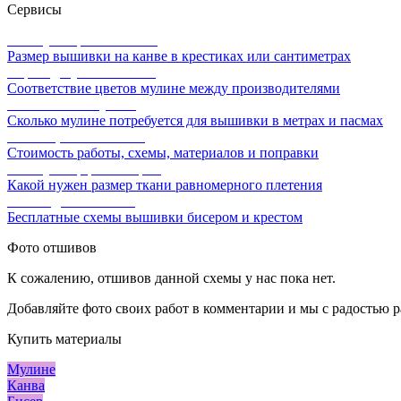
Сервисы
Калькулятор канвы Aida
Размер вышивки на канве в крестиках или сантиметрах
Перевод мулине онлайн
Соответствие цветов мулине между производителями
Расчет ниток мулине
Сколько мулине потребуется для вышивки в метрах и пасмах
Расчет цены вышивки
Стоимость работы, схемы, материалов и поправки
Калькулятор равномерки
Какой нужен размер ткани равномерного плетения
Схемы для вышивки
Бесплатные схемы вышивки бисером и крестом
Фото отшивов
К сожалению, отшивов данной схемы у нас пока нет.
Добавляйте фото своих работ в комментарии и мы с радостью р
Купить материалы
Мулине
Канва