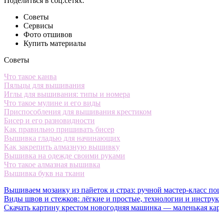
Поделиться в соц.сетях:
Советы
Сервисы
Фото отшивов
Купить материалы
Советы
Что такое канва
Пяльцы для вышивания
Иглы для вышивания: типы и номера
Что такое мулине и его виды
Приспособления для вышивания крестиком
Бисер и его разновидности
Как правильно пришивать бисер
Вышивка гладью для начинающих
Как закрепить алмазную вышивку
Вышивка на одежде своими руками
Что такое алмазная вышивка
Вышивка букв на ткани
Вышиваем мозаику из пайеток и страз: ручной мастер-класс по
Виды швов и стежков: лёгкие и простые, технологии и инстру
Скачать картину крестом новогодняя машинка — маленькая ка