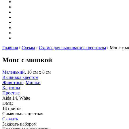
Оригами
Декупаж
Квиллинг
Пирография
Фелтинг
Схемы
Рейтинги
Сервисы
Главная
›
Схемы
›
Схемы для вышивания крестиком
›
Мопс с м
Мопс с мишкой
Маленький
, 10 см х 8 см
Вышивка крестом
Животные
,
Мишки
Картины
Простые
Aida 14, White
DMC
14 цветов
Символьная цветная
Скачать
Заказать набором