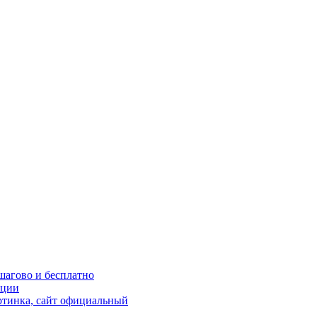
шагово и бесплатно
кции
ртинка, сайт официальный