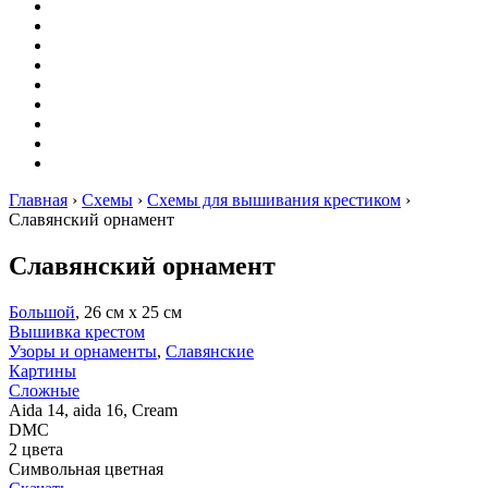
Вышивание
Оригами
Декупаж
Квиллинг
Пирография
Фелтинг
Схемы
Рейтинги
Сервисы
Главная
›
Схемы
›
Схемы для вышивания крестиком
›
Славянский орнамент
Славянский орнамент
Большой
, 26 см х 25 см
Вышивка крестом
Узоры и орнаменты
,
Славянские
Картины
Сложные
Aida 14, aida 16, Cream
DMC
2 цвета
Символьная цветная