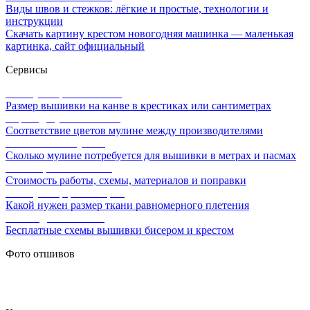
Виды швов и стежков: лёгкие и простые, технологии и
инструкции
Скачать картину крестом новогодняя машинка — маленькая
картинка, сайт официальный
Сервисы
Калькулятор канвы Aida
Размер вышивки на канве в крестиках или сантиметрах
Перевод мулине онлайн
Соответствие цветов мулине между производителями
Расчет ниток мулине
Сколько мулине потребуется для вышивки в метрах и пасмах
Расчет цены вышивки
Стоимость работы, схемы, материалов и поправки
Калькулятор равномерки
Какой нужен размер ткани равномерного плетения
Схемы для вышивки
Бесплатные схемы вышивки бисером и крестом
Фото отшивов