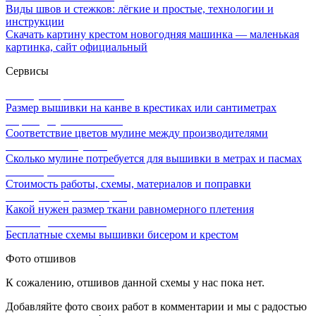
Виды швов и стежков: лёгкие и простые, технологии и
инструкции
Скачать картину крестом новогодняя машинка — маленькая
картинка, сайт официальный
Сервисы
Калькулятор канвы Aida
Размер вышивки на канве в крестиках или сантиметрах
Перевод мулине онлайн
Соответствие цветов мулине между производителями
Расчет ниток мулине
Сколько мулине потребуется для вышивки в метрах и пасмах
Расчет цены вышивки
Стоимость работы, схемы, материалов и поправки
Калькулятор равномерки
Какой нужен размер ткани равномерного плетения
Схемы для вышивки
Бесплатные схемы вышивки бисером и крестом
Фото отшивов
К сожалению, отшивов данной схемы у нас пока нет.
Добавляйте фото своих работ в комментарии и мы с радостью