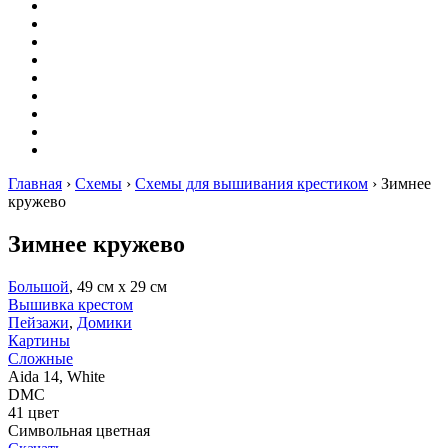
Вышивание
Оригами
Декупаж
Квиллинг
Пирография
Фелтинг
Схемы
Рейтинги
Сервисы
Главная
›
Схемы
›
Схемы для вышивания крестиком
›
Зимнее
кружево
Зимнее кружево
Большой
, 49 см х 29 см
Вышивка крестом
Пейзажи
,
Домики
Картины
Сложные
Aida 14, White
DMC
41 цвет
Символьная цветная