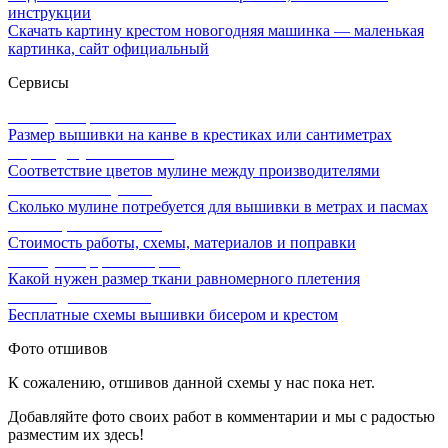
инструкции
Скачать картину крестом новогодняя машинка — маленькая
картинка, сайт официальный
Сервисы
Калькулятор канвы Aida
Размер вышивки на канве в крестиках или сантиметрах
Перевод мулине онлайн
Соответствие цветов мулине между производителями
Расчет ниток мулине
Сколько мулине потребуется для вышивки в метрах и пасмах
Расчет цены вышивки
Стоимость работы, схемы, материалов и поправки
Калькулятор равномерки
Какой нужен размер ткани равномерного плетения
Схемы для вышивки
Бесплатные схемы вышивки бисером и крестом
Фото отшивов
К сожалению, отшивов данной схемы у нас пока нет.
Добавляйте фото своих работ в комментарии и мы с радостью
разместим их здесь!