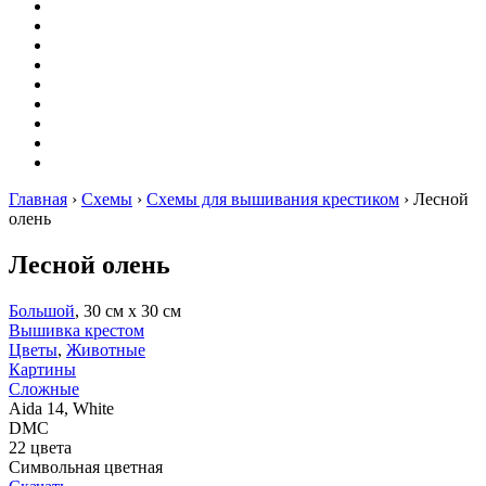
Вышивание
Оригами
Декупаж
Квиллинг
Пирография
Фелтинг
Схемы
Рейтинги
Сервисы
Главная
›
Схемы
›
Схемы для вышивания крестиком
›
Лесной
олень
Лесной олень
Большой
, 30 см х 30 см
Вышивка крестом
Цветы
,
Животные
Картины
Сложные
Aida 14, White
DMC
22 цвета
Символьная цветная