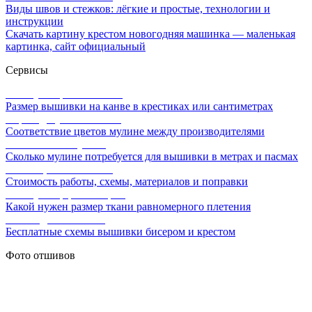
Виды швов и стежков: лёгкие и простые, технологии и
инструкции
Скачать картину крестом новогодняя машинка — маленькая
картинка, сайт официальный
Сервисы
Калькулятор канвы Aida
Размер вышивки на канве в крестиках или сантиметрах
Перевод мулине онлайн
Соответствие цветов мулине между производителями
Расчет ниток мулине
Сколько мулине потребуется для вышивки в метрах и пасмах
Расчет цены вышивки
Стоимость работы, схемы, материалов и поправки
Калькулятор равномерки
Какой нужен размер ткани равномерного плетения
Схемы для вышивки
Бесплатные схемы вышивки бисером и крестом
Фото отшивов