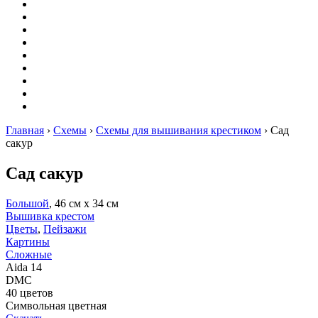
Вышивание
Оригами
Декупаж
Квиллинг
Пирография
Фелтинг
Схемы
Рейтинги
Сервисы
Главная
›
Схемы
›
Схемы для вышивания крестиком
›
Сад
сакур
Сад сакур
Большой
, 46 см х 34 см
Вышивка крестом
Цветы
,
Пейзажи
Картины
Сложные
Aida 14
DMC
40 цветов
Символьная цветная