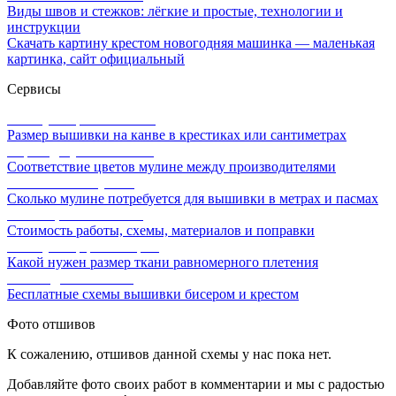
Виды швов и стежков: лёгкие и простые, технологии и
инструкции
Скачать картину крестом новогодняя машинка — маленькая
картинка, сайт официальный
Сервисы
Калькулятор канвы Aida
Размер вышивки на канве в крестиках или сантиметрах
Перевод мулине онлайн
Соответствие цветов мулине между производителями
Расчет ниток мулине
Сколько мулине потребуется для вышивки в метрах и пасмах
Расчет цены вышивки
Стоимость работы, схемы, материалов и поправки
Калькулятор равномерки
Какой нужен размер ткани равномерного плетения
Схемы для вышивки
Бесплатные схемы вышивки бисером и крестом
Фото отшивов
К сожалению, отшивов данной схемы у нас пока нет.
Добавляйте фото своих работ в комментарии и мы с радостью