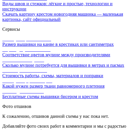
Виды швов и стежков: лёгкие и простые, технологии и
инструкции
Скачать картину крестом новогодняя машинка — маленькая
картинка, сайт официальный
Сервисы
Калькулятор канвы Aida
Размер вышивки на канве в крестиках или сантиметрах
Перевод мулине онлайн
Соответствие цветов мулине между производителями
Расчет ниток мулине
Сколько мулине потребуется для вышивки в метрах и пасмах
Расчет цены вышивки
Стоимость работы, схемы, материалов и поправки
Калькулятор равномерки
Какой нужен размер ткани равномерного плетения
Схемы для вышивки
Бесплатные схемы вышивки бисером и крестом
Фото отшивов
К сожалению, отшивов данной схемы у нас пока нет.
Добавляйте фото своих работ в комментарии и мы с радостью