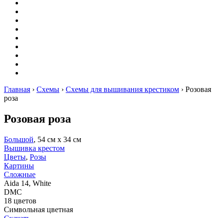
Вышивание
Оригами
Декупаж
Квиллинг
Пирография
Фелтинг
Схемы
Рейтинги
Сервисы
Главная
›
Схемы
›
Схемы для вышивания крестиком
›
Розовая
роза
Розовая роза
Большой
, 54 см х 34 см
Вышивка крестом
Цветы
,
Розы
Картины
Сложные
Aida 14, White
DMC
18 цветов
Символьная цветная