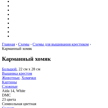
Вышивание
Оригами
Декупаж
Квиллинг
Пирография
Фелтинг
Схемы
Рейтинги
Сервисы
Главная
›
Схемы
›
Схемы для вышивания крестиком
›
Карманный хомяк
Карманный хомяк
Большой
, 22 см х 28 см
Вышивка крестом
Животные
,
Хомячки
Картины
Сложные
Aida 14, White
DMC
23 цвета
Символьная цветная