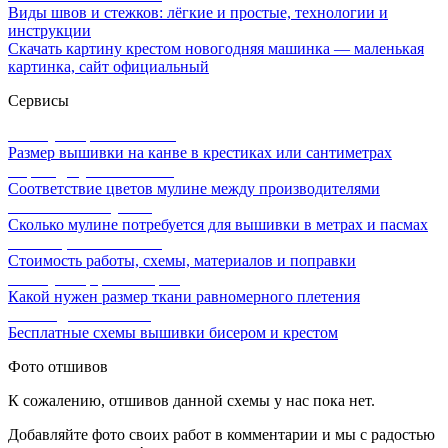
Виды швов и стежков: лёгкие и простые, технологии и
инструкции
Скачать картину крестом новогодняя машинка — маленькая
картинка, сайт официальный
Сервисы
Калькулятор канвы Aida
Размер вышивки на канве в крестиках или сантиметрах
Перевод мулине онлайн
Соответствие цветов мулине между производителями
Расчет ниток мулине
Сколько мулине потребуется для вышивки в метрах и пасмах
Расчет цены вышивки
Стоимость работы, схемы, материалов и поправки
Калькулятор равномерки
Какой нужен размер ткани равномерного плетения
Схемы для вышивки
Бесплатные схемы вышивки бисером и крестом
Фото отшивов
К сожалению, отшивов данной схемы у нас пока нет.
Добавляйте фото своих работ в комментарии и мы с радостью