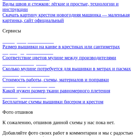
Виды швов и стежков: лёгкие и простые, технологии и
инструкции
Скачать картину крестом новогодняя машинка — маленькая
картинка, сайт официальный
Сервисы
Калькулятор канвы Aida
Размер вышивки на канве в крестиках или сантиметрах
Перевод мулине онлайн
Соответствие цветов мулине между производителями
Расчет ниток мулине
Сколько мулине потребуется для вышивки в метрах и пасмах
Расчет цены вышивки
Стоимость работы, схемы, материалов и поправки
Калькулятор равномерки
Какой нужен размер ткани равномерного плетения
Схемы для вышивки
Бесплатные схемы вышивки бисером и крестом
Фото отшивов
К сожалению, отшивов данной схемы у нас пока нет.
Добавляйте фото своих работ в комментарии и мы с радостью