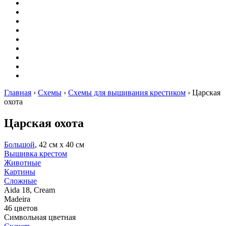
Вышивание
Оригами
Декупаж
Квиллинг
Пирография
Фелтинг
Схемы
Рейтинги
Сервисы
Главная
›
Схемы
›
Схемы для вышивания крестиком
›
Царская
охота
Царская охота
Большой
, 42 см х 40 см
Вышивка крестом
Животные
Картины
Сложные
Aida 18, Cream
Madeira
46 цветов
Символьная цветная