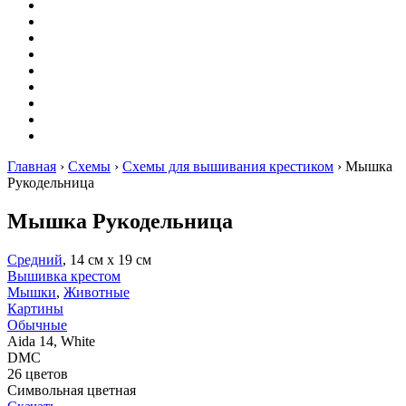
Вышивание
Оригами
Декупаж
Квиллинг
Пирография
Фелтинг
Схемы
Рейтинги
Сервисы
Главная
›
Схемы
›
Схемы для вышивания крестиком
›
Мышка
Рукодельница
Мышка Рукодельница
Средний
, 14 см х 19 см
Вышивка крестом
Мышки
,
Животные
Картины
Обычные
Aida 14, White
DMC
26 цветов
Символьная цветная