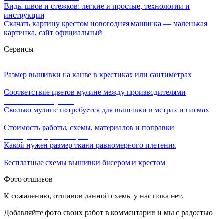
Виды швов и стежков: лёгкие и простые, технологии и
инструкции
Скачать картину крестом новогодняя машинка — маленькая
картинка, сайт официальный
Сервисы
Калькулятор канвы Aida
Размер вышивки на канве в крестиках или сантиметрах
Перевод мулине онлайн
Соответствие цветов мулине между производителями
Расчет ниток мулине
Сколько мулине потребуется для вышивки в метрах и пасмах
Расчет цены вышивки
Стоимость работы, схемы, материалов и поправки
Калькулятор равномерки
Какой нужен размер ткани равномерного плетения
Схемы для вышивки
Бесплатные схемы вышивки бисером и крестом
Фото отшивов
К сожалению, отшивов данной схемы у нас пока нет.
Добавляйте фото своих работ в комментарии и мы с радостью