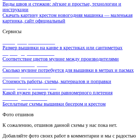
Виды швов и стежков: лёгкие и простые, технологии и
инструкции
Скачать картину крестом новогодняя машинка — маленькая
картинка, сайт официальный
Сервисы
Калькулятор канвы Aida
Размер вышивки на канве в крестиках или сантиметрах
Перевод мулине онлайн
Соответствие цветов мулине между производителями
Расчет ниток мулине
Сколько мулине потребуется для вышивки в метрах и пасмах
Расчет цены вышивки
Стоимость работы, схемы, материалов и поправки
Калькулятор равномерки
Какой нужен размер ткани равномерного плетения
Схемы для вышивки
Бесплатные схемы вышивки бисером и крестом
Фото отшивов
К сожалению, отшивов данной схемы у нас пока нет.
Добавляйте фото своих работ в комментарии и мы с радостью