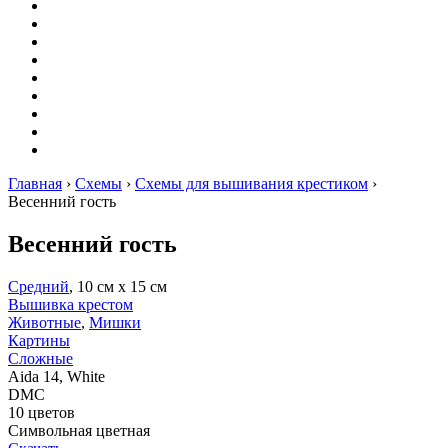
Вышивание
Оригами
Декупаж
Квиллинг
Пирография
Фелтинг
Схемы
Рейтинги
Сервисы
Главная
›
Схемы
›
Схемы для вышивания крестиком
›
Весенний гость
Весенний гость
Средний
, 10 см х 15 см
Вышивка крестом
Животные
,
Мишки
Картины
Сложные
Aida 14, White
DMC
10 цветов
Символьная цветная