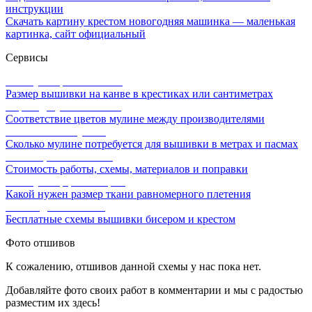
инструкции
Скачать картину крестом новогодняя машинка — маленькая
картинка, сайт официальный
Сервисы
Калькулятор канвы Aida
Размер вышивки на канве в крестиках или сантиметрах
Перевод мулине онлайн
Соответствие цветов мулине между производителями
Расчет ниток мулине
Сколько мулине потребуется для вышивки в метрах и пасмах
Расчет цены вышивки
Стоимость работы, схемы, материалов и поправки
Калькулятор равномерки
Какой нужен размер ткани равномерного плетения
Схемы для вышивки
Бесплатные схемы вышивки бисером и крестом
Фото отшивов
К сожалению, отшивов данной схемы у нас пока нет.
Добавляйте фото своих работ в комментарии и мы с радостью
разместим их здесь!