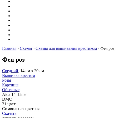
Вышивание
Оригами
Декупаж
Квиллинг
Пирография
Фелтинг
Схемы
Рейтинги
Сервисы
Главная
›
Схемы
›
Схемы для вышивания крестиком
›
Фея роз
Фея роз
Средний
, 14 см х 20 см
Вышивка крестом
Розы
Картины
Обычные
Aida 14, Lime
DMC
21 цвет
Символьная цветная
Скачать