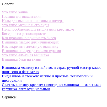
Советы
Что такое канва
Пяльцы для вышивания
Иглы для вышивания: типы и номера
Что такое мулине и его виды
Приспособления для вышивания крестиком
Бисер и его разновидности
Как правильно пришивать бисер
Вышивка гладью для начинающих
Как закрепить алмазную вышивку
Вышивка на одежде своими руками
Что такое алмазная вышивка
Вышивка букв на ткани
Вышиваем мозаику из пайеток и страз: ручной мастер-класс
пошагово и бесплатно
Виды швов и стежков: лёгкие и простые, технологии и
инструкции
Скачать картину крестом новогодняя машинка — маленькая
картинка, сайт официальный
Сервисы
Калькулятор канвы Aida