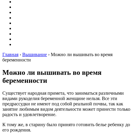
Вышивание
Оригами
Декупаж
Квиллинг
Пирография
Фелтинг
Схемы
Рейтинги
Сервисы
Главная
›
Вышивание
›
Можно ли вышивать во время
беременности
Можно ли вышивать во время
беременности
Существует народная примета, что заниматься различными
видами рукоделия беременной женщине нельзя. Все эти
предрассудки не имеют под собой реальной почвы, так как
занятие любимым видом деятельности может принести только
радость и удовлетворение.
К тому же, в старину было принято готовить белье ребенку до
его рождения.