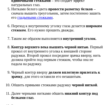
одиночными стежками
– это создает эффект
натуральных глаз.
Нитками белого цвета
провести разметку белков
–
сначала вышить треугольник, затем постепенно зашить
его
гладьевыми стежками
.
Переход к внутреннему уголку глаза делается
широким
стежком
. Его нужно прошить дважды.
Таким же образом выполняется
внутренний уголок
.
Контур верхнего века вышить черной нитью
. Первый
прокол от внутреннего уголка к внешней стороне
радужки. Второй прокол посредине зрачка вверху, нить
должна пройти под первым стежком, чтобы она не
падала на радужку.
Черный контур вверху
должен вплотную прилегать к
зрачку
, для этого оставили его незашитым.
Обшить прямыми стежками радужку
черной ниткой
.
Далее черными нитками обшить
нижний контур под
белками глаз
.