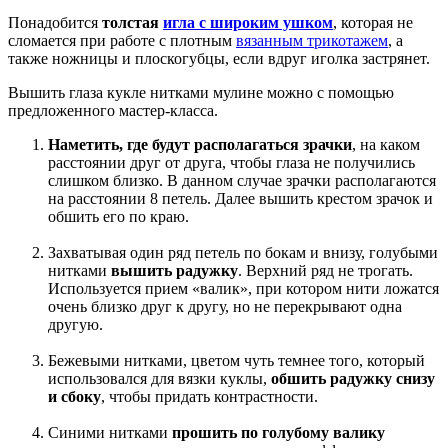
Понадобится
толстая
игла с широким ушком
, которая не
сломается при работе с плотным
вязанным трикотажем
, а
также ножницы и плоскогубцы, если вдруг иголка застрянет.
Вышить глаза кукле нитками мулине можно с помощью
предложенного мастер-класса.
Наметить, где будут располагаться зрачки
, на каком
расстоянии друг от друга, чтобы глаза не получились
слишком близко. В данном случае зрачки располагаются
на расстоянии 8 петель. Далее вышить крестом зрачок и
обшить его по краю.
Захватывая один ряд петель по бокам и внизу, голубыми
нитками
вышить радужку
. Верхний ряд не трогать.
Используется прием «валик», при котором нити ложатся
очень близко друг к другу, но не перекрывают одна
другую.
Бежевыми нитками, цветом чуть темнее того, который
использовался для вязки куклы,
обшить радужку снизу
и сбоку
, чтобы придать контрастности.
Синими нитками
прошить по голубому валику