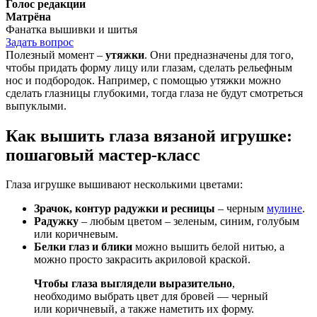
Голос редакции
Матрёна
Фанатка вышивки и шитья
Задать вопрос
Полезный момент –
утяжки
. Они предназначены для того,
чтобы придать форму лицу или глазам, сделать рельефным
нос и подбородок. Например, с помощью утяжки можно
сделать глазницы глубокими, тогда глаза не будут смотреться
выпуклыми.
Как вышить глаза вязаной игрушке:
пошаговый мастер-класс
Глаза игрушке вышивают несколькими цветами:
Зрачок, контур радужки и ресницы
– черным
мулине
.
Радужку
– любым цветом – зеленым, синим, голубым
или коричневым.
Белки глаз и блики
можно вышить белой нитью, а
можно просто закрасить акриловой краской.
Чтобы глаза выглядели выразительно
,
необходимо выбрать цвет для бровей — черный
или коричневый, а также наметить их форму.