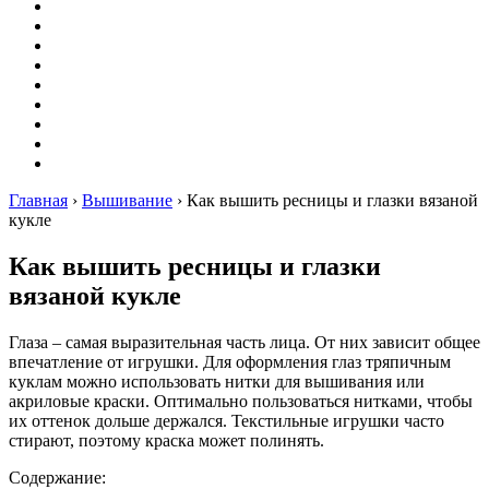
Вышивание
Оригами
Декупаж
Квиллинг
Пирография
Фелтинг
Схемы
Рейтинги
Сервисы
Главная
›
Вышивание
›
Как вышить ресницы и глазки вязаной
кукле
Как вышить ресницы и глазки
вязаной кукле
Глаза – самая выразительная часть лица. От них зависит общее
впечатление от игрушки. Для оформления глаз тряпичным
куклам можно использовать нитки для вышивания или
акриловые краски. Оптимально пользоваться нитками, чтобы
их оттенок дольше держался. Текстильные игрушки часто
стирают, поэтому краска может полинять.
Содержание: