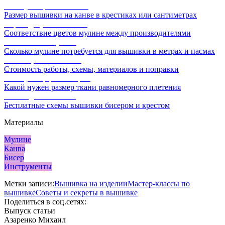
Калькулятор канвы Aida
Размер вышивки на канве в крестиках или сантиметрах
Перевод мулине онлайн
Соответствие цветов мулине между производителями
Расчет ниток мулине
Сколько мулине потребуется для вышивки в метрах и пасмах
Расчет цены вышивки
Стоимость работы, схемы, материалов и поправки
Калькулятор равномерки
Какой нужен размер ткани равномерного плетения
Схемы для вышивки
Бесплатные схемы вышивки бисером и крестом
Материалы
Мулине
Канва
Бисер
Инструменты
Метки записи:
Вышивка на изделии
Мастер-классы по
вышивке
Советы и секреты в вышивке
Поделиться в соц.сетях:
Выпуск статьи
Азаренко Михаил