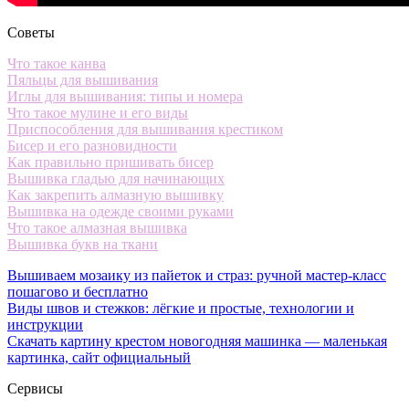
Советы
Что такое канва
Пяльцы для вышивания
Иглы для вышивания: типы и номера
Что такое мулине и его виды
Приспособления для вышивания крестиком
Бисер и его разновидности
Как правильно пришивать бисер
Вышивка гладью для начинающих
Как закрепить алмазную вышивку
Вышивка на одежде своими руками
Что такое алмазная вышивка
Вышивка букв на ткани
Вышиваем мозаику из пайеток и страз: ручной мастер-класс
пошагово и бесплатно
Виды швов и стежков: лёгкие и простые, технологии и
инструкции
Скачать картину крестом новогодняя машинка — маленькая
картинка, сайт официальный
Сервисы