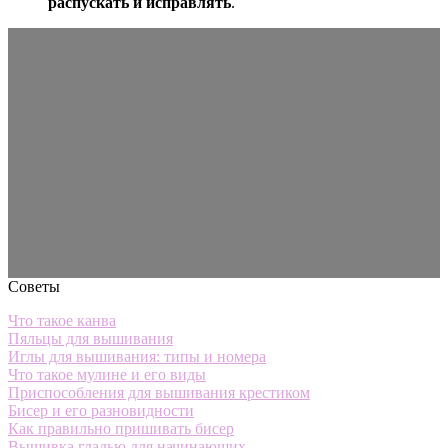
распускать и исправлять
.
Советы
Что такое канва
Пяльцы для вышивания
Иглы для вышивания: типы и номера
Что такое мулине и его виды
Приспособления для вышивания крестиком
Бисер и его разновидности
Как правильно пришивать бисер
Вышивка гладью для начинающих