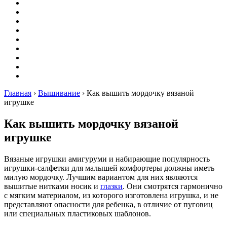
Вышивание
Оригами
Декупаж
Квиллинг
Пирография
Фелтинг
Схемы
Рейтинги
Сервисы
Главная
›
Вышивание
›
Как вышить мордочку вязаной
игрушке
Как вышить мордочку вязаной
игрушке
Вязаные игрушки амигуруми и набирающие популярность
игрушки-салфетки для малышей комфортеры должны иметь
милую мордочку. Лучшим вариантом для них являются
вышитые нитками носик и
глазки
. Они смотрятся гармонично
с мягким материалом, из которого изготовлена игрушка, и не
представляют опасности для ребенка, в отличие от пуговиц
или специальных пластиковых шаблонов.