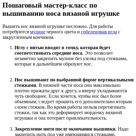
Пошаговый мастер-класс по
вышиванию носа вязаной игрушке
Вышить нос вязаной игрушке несложно. Для работы
потребуются
мулине
черного цвета и
гобеленовая игла
с
закругленным кончиком.
Иглу с нитью вводят в точку, которая будет
соответствовать середине носа
. Это позволит
незаметно закрепить мулине без узелка под стежками,
которые в дальнейшем образуют нос.
Нос вышивают по выбранной форме вертикальными
стежками
. В нижней части носа они максимально
плотно прижаты друг к другу, а вверху укладываются
чуть свободнее. Если хочется, чтобы нос был более
объемным, следует прошить его дополнительно вторым
слоем стежков. Во время работы нельзя перетягивать
стежки, так как это деформирует мордочку вязаной
игрушки и она потеряет привлекательность.
Закрепление нити после окончания вышивки
. Надо
закрепить нить под уже имеющимися стежками.