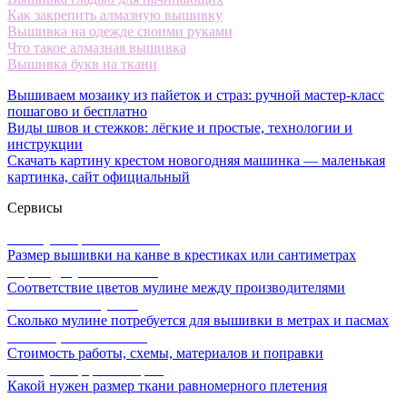
Как закрепить алмазную вышивку
Вышивка на одежде своими руками
Что такое алмазная вышивка
Вышивка букв на ткани
Вышиваем мозаику из пайеток и страз: ручной мастер-класс
пошагово и бесплатно
Виды швов и стежков: лёгкие и простые, технологии и
инструкции
Скачать картину крестом новогодняя машинка — маленькая
картинка, сайт официальный
Сервисы
Калькулятор канвы Aida
Размер вышивки на канве в крестиках или сантиметрах
Перевод мулине онлайн
Соответствие цветов мулине между производителями
Расчет ниток мулине
Сколько мулине потребуется для вышивки в метрах и пасмах
Расчет цены вышивки
Стоимость работы, схемы, материалов и поправки
Калькулятор равномерки
Какой нужен размер ткани равномерного плетения
Схемы для вышивки