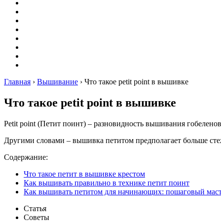
Оригами
Декупаж
Квиллинг
Пирография
Фелтинг
Схемы
Рейтинги
Сервисы
Главная
›
Вышивание
›
Что такое petit point в вышивке
Что такое petit point в вышивке
Petit point (Петит поинт) – разновидность вышивания гобелен
Другими словами – вышивка петитом предполагает больше стеж
Содержание:
Что такое петит в вышивке крестом
Как вышивать правильно в технике петит поинт
Как вышивать петитом для начинающих: пошаговый маст
Статья
Советы