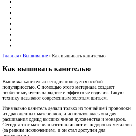
Вышивание
Оригами
Декупаж
Квиллинг
Пирография
Фелтинг
Схемы
Рейтинги
Сервисы
Главная
›
Вышивание
›
Как вышивать канителью
Как вышивать канителью
Вышивка канителью сегодня пользуется особой
популярностью. С помощью этого материала создают
необычные, очень нарядные и эффектные изделия. Такую
технику называют современным золотым шитьем.
Изначально канитель делали только из тончайшей проволоки
из драгоценных материалов, и использовалась она для
расшивания одежд высших чинов духовенства и монархов.
Сегодня этот материал изготавливают из недорогих металлов
(за редким исключением), и он стал доступен для
рукодельниц.