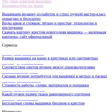
Что такое алмазная вышивка
Вышивка букв на ткани
Вышиваем мозаику из пайеток и страз: ручной мастер-класс
пошагово и бесплатно
Виды швов и стежков: лёгкие и простые, технологии и
инструкции
Скачать картину крестом новогодняя машинка — маленькая
картинка, сайт официальный
Сервисы
Калькулятор канвы Aida
Размер вышивки на канве в крестиках или сантиметрах
Перевод мулине онлайн
Соответствие цветов мулине между производителями
Расчет ниток мулине
Сколько мулине потребуется для вышивки в метрах и пасмах
Расчет цены вышивки
Стоимость работы, схемы, материалов и поправки
Калькулятор равномерки
Какой нужен размер ткани равномерного плетения
Схемы для вышивки
Бесплатные схемы вышивки бисером и крестом
Материалы