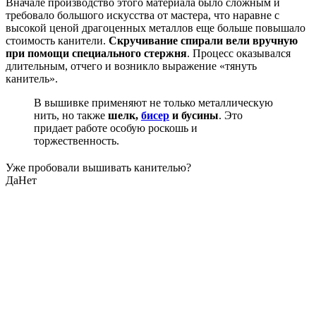
Вначале производство этого материала было сложным и
требовало большого искусства от мастера, что наравне с
высокой ценой драгоценных металлов еще больше повышало
стоимость канители.
Скручивание спирали вели вручную
при помощи специального стержня
. Процесс оказывался
длительным, отчего и возникло выражение «тянуть
канитель».
В вышивке применяют не только металлическую
нить, но также
шелк,
бисер
и бусины
. Это
придает работе особую роскошь и
торжественность.
Уже пробовали вышивать канителью?
Да
Нет