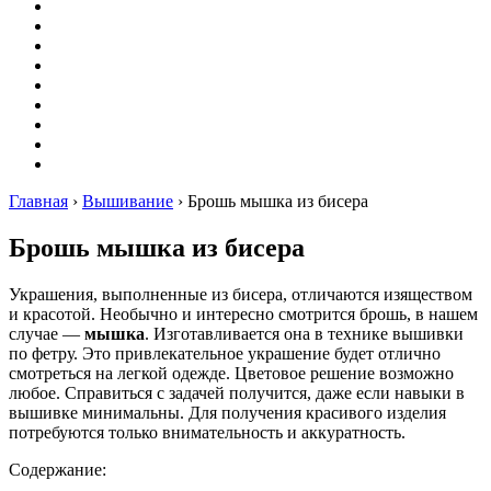
Вышивание
Оригами
Декупаж
Квиллинг
Пирография
Фелтинг
Схемы
Рейтинги
Сервисы
Главная
›
Вышивание
›
Брошь мышка из бисера
Брошь мышка из бисера
Украшения, выполненные из бисера, отличаются изяществом
и красотой. Необычно и интересно смотрится брошь, в нашем
случае —
мышка
. Изготавливается она в технике вышивки
по фетру. Это привлекательное украшение будет отлично
смотреться на легкой одежде. Цветовое решение возможно
любое. Справиться с задачей получится, даже если навыки в
вышивке минимальны. Для получения красивого изделия
потребуются только внимательность и аккуратность.
Содержание: