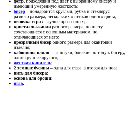
фетр
, подходящий под цвет к выбранному бисеру и
имеющий умеренную жесткость;
бисер
– понадобится круглый, рубка и стеклярус
разного размера, нескольких оттенков одного цвета;
цепочка страз
– лучше прозрачных;
кристаллы-капли
разного размера, по цвету
сочетающиеся с основным материалом, но
отличающиеся от него;
прозрачный бисер
одного размера для окантовки
изделия;
кабошоны капля
— 2 штуки, близкие по тону к бисеру,
один крупнее другого;
жесткая канитель
;
2 темные бусины
– одна для глаза, а вторая для носа;
нить для бисера
;
основа для броши
;
игла
.