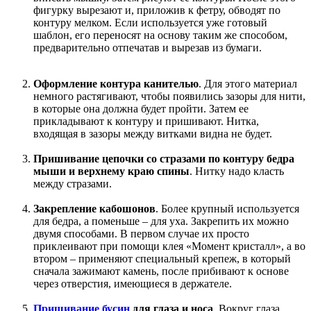
фигурку вырезают и, приложив к фетру, обводят по
контуру мелком. Если используется уже готовый
шаблон, его переносят на основу таким же способом,
предварительно отпечатав и вырезав из бумаги.
Оформление контура канителью
. Для этого материал
немного растягивают, чтобы появились зазоры для нити,
в которые она должна будет пройти. Затем ее
прикладывают к контуру и пришивают. Нитка,
входящая в зазоры между витками видна не будет.
Пришивание цепочки со стразами по контуру бедра
мыши и верхнему краю спины
. Нитку надо класть
между стразами.
Закрепление кабошонов
. Более крупный используется
для бедра, а поменьше – для уха. Закрепить их можно
двумя способами. В первом случае их просто
приклеивают при помощи клея «Момент кристалл», а во
втором – применяют специальный крепеж, в который
сначала зажимают камень, после прибивают к основе
через отверстия, имеющиеся в держателе.
Пришивание бусин
для глаза и носа
. Вокруг глаза