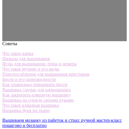
Советы
Что такое канва
Пяльцы для вышивания
Иглы для вышивания: типы и номера
Что такое мулине и его виды
Приспособления для вышивания крестиком
Бисер и его разновидности
Как правильно пришивать бисер
Вышивка гладью для начинающих
Как закрепить алмазную вышивку
Вышивка на одежде своими руками
Что такое алмазная вышивка
Вышивка букв на ткани
Вышиваем мозаику из пайеток и страз: ручной мастер-класс
пошагово и бесплатно