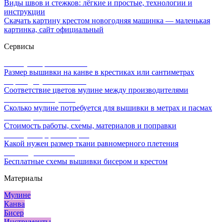
Виды швов и стежков: лёгкие и простые, технологии и
инструкции
Скачать картину крестом новогодняя машинка — маленькая
картинка, сайт официальный
Сервисы
Калькулятор канвы Aida
Размер вышивки на канве в крестиках или сантиметрах
Перевод мулине онлайн
Соответствие цветов мулине между производителями
Расчет ниток мулине
Сколько мулине потребуется для вышивки в метрах и пасмах
Расчет цены вышивки
Стоимость работы, схемы, материалов и поправки
Калькулятор равномерки
Какой нужен размер ткани равномерного плетения
Схемы для вышивки
Бесплатные схемы вышивки бисером и крестом
Материалы
Мулине
Канва
Бисер
Инструменты