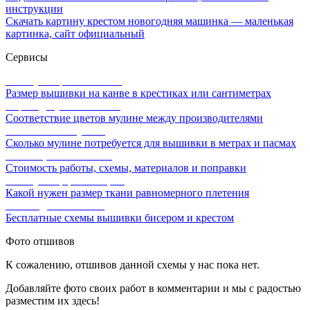
инструкции
Скачать картину крестом новогодняя машинка — маленькая
картинка, сайт официальный
Сервисы
Калькулятор канвы Aida
Размер вышивки на канве в крестиках или сантиметрах
Перевод мулине онлайн
Соответствие цветов мулине между производителями
Расчет ниток мулине
Сколько мулине потребуется для вышивки в метрах и пасмах
Расчет цены вышивки
Стоимость работы, схемы, материалов и поправки
Калькулятор равномерки
Какой нужен размер ткани равномерного плетения
Схемы для вышивки
Бесплатные схемы вышивки бисером и крестом
Фото отшивов
К сожалению, отшивов данной схемы у нас пока нет.
Добавляйте фото своих работ в комментарии и мы с радостью
разместим их здесь!