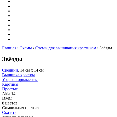
Вышивание
Оригами
Декупаж
Квиллинг
Пирография
Фелтинг
Схемы
Рейтинги
Сервисы
Главная
›
Схемы
›
Схемы для вышивания крестиком
›
Звёзды
Звёзды
Средний
, 14 см х 14 см
Вышивка крестом
Узоры и орнаменты
Картины
Простые
Aida 14
DMC
8 цветов
Символьная цветная
Скачать