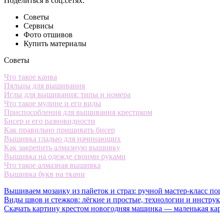
Поделиться в соц.сетях:
Советы
Сервисы
Фото отшивов
Купить материалы
Советы
Что такое канва
Пяльцы для вышивания
Иглы для вышивания: типы и номера
Что такое мулине и его виды
Приспособления для вышивания крестиком
Бисер и его разновидности
Как правильно пришивать бисер
Вышивка гладью для начинающих
Как закрепить алмазную вышивку
Вышивка на одежде своими руками
Что такое алмазная вышивка
Вышивка букв на ткани
Вышиваем мозаику из пайеток и страз: ручной мастер-класс по
Виды швов и стежков: лёгкие и простые, технологии и инстру
Скачать картину крестом новогодняя машинка — маленькая ка