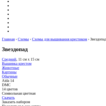
Оригами
Декупаж
Квиллинг
Пирография
Фелтинг
Схемы
Рейтинги
Сервисы
Главная
›
Схемы
›
Схемы для вышивания крестиком
›
Звездопа
Звездопад
Средний
, 11 см х 15 см
Вышивка крестом
Животные
Картины
Обычные
Aida 14
DMC
14 цветов
Символьная цветная
Скачать
Заказать набором