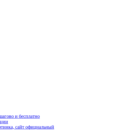
шагово и бесплатно
кции
ртинка, сайт официальный