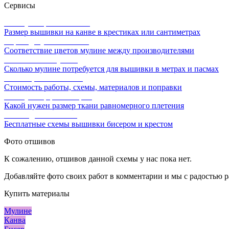
Сервисы
Калькулятор канвы Aida
Размер вышивки на канве в крестиках или сантиметрах
Перевод мулине онлайн
Соответствие цветов мулине между производителями
Расчет ниток мулине
Сколько мулине потребуется для вышивки в метрах и пасмах
Расчет цены вышивки
Стоимость работы, схемы, материалов и поправки
Калькулятор равномерки
Какой нужен размер ткани равномерного плетения
Схемы для вышивки
Бесплатные схемы вышивки бисером и крестом
Фото отшивов
К сожалению, отшивов данной схемы у нас пока нет.
Добавляйте фото своих работ в комментарии и мы с радостью р
Купить материалы
Мулине
Канва