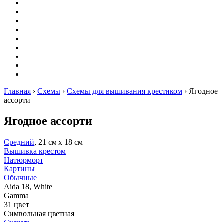
Вышивание
Оригами
Декупаж
Квиллинг
Пирография
Фелтинг
Схемы
Рейтинги
Сервисы
Главная
›
Схемы
›
Схемы для вышивания крестиком
›
Ягодное
ассорти
Ягодное ассорти
Средний
, 21 см х 18 см
Вышивка крестом
Натюрморт
Картины
Обычные
Aida 18, White
Gamma
31 цвет
Символьная цветная