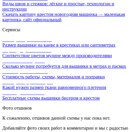
Виды швов и стежков: лёгкие и простые, технологии и
инструкции
Скачать картину крестом новогодняя машинка — маленькая
картинка, сайт официальный
Сервисы
Калькулятор канвы Aida
Размер вышивки на канве в крестиках или сантиметрах
Перевод мулине онлайн
Соответствие цветов мулине между производителями
Расчет ниток мулине
Сколько мулине потребуется для вышивки в метрах и пасмах
Расчет цены вышивки
Стоимость работы, схемы, материалов и поправки
Калькулятор равномерки
Какой нужен размер ткани равномерного плетения
Схемы для вышивки
Бесплатные схемы вышивки бисером и крестом
Фото отшивов
К сожалению, отшивов данной схемы у нас пока нет.
Добавляйте фото своих работ в комментарии и мы с радостью