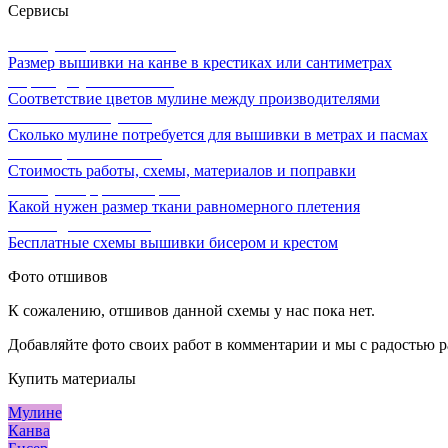
Сервисы
Калькулятор канвы Aida
Размер вышивки на канве в крестиках или сантиметрах
Перевод мулине онлайн
Соответствие цветов мулине между производителями
Расчет ниток мулине
Сколько мулине потребуется для вышивки в метрах и пасмах
Расчет цены вышивки
Стоимость работы, схемы, материалов и поправки
Калькулятор равномерки
Какой нужен размер ткани равномерного плетения
Схемы для вышивки
Бесплатные схемы вышивки бисером и крестом
Фото отшивов
К сожалению, отшивов данной схемы у нас пока нет.
Добавляйте фото своих работ в комментарии и мы с радостью р
Купить материалы
Мулине
Канва