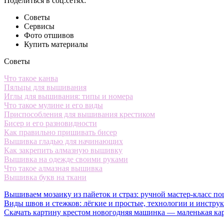
Поделиться в соц.сетях:
Советы
Сервисы
Фото отшивов
Купить материалы
Советы
Что такое канва
Пяльцы для вышивания
Иглы для вышивания: типы и номера
Что такое мулине и его виды
Приспособления для вышивания крестиком
Бисер и его разновидности
Как правильно пришивать бисер
Вышивка гладью для начинающих
Как закрепить алмазную вышивку
Вышивка на одежде своими руками
Что такое алмазная вышивка
Вышивка букв на ткани
Вышиваем мозаику из пайеток и страз: ручной мастер-класс по
Виды швов и стежков: лёгкие и простые, технологии и инстру
Скачать картину крестом новогодняя машинка — маленькая ка