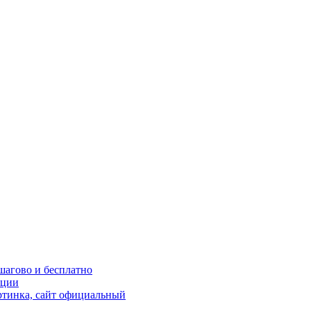
шагово и бесплатно
кции
ртинка, сайт официальный