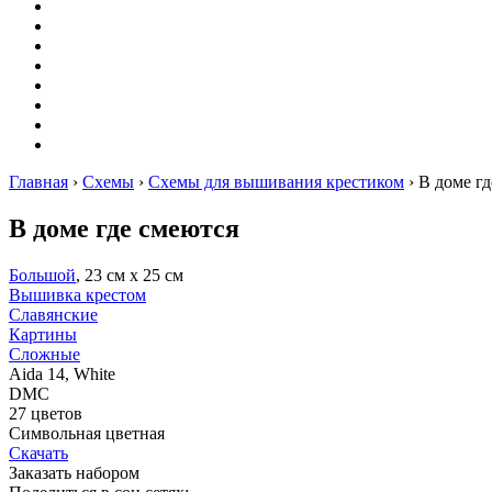
Оригами
Декупаж
Квиллинг
Пирография
Фелтинг
Схемы
Рейтинги
Сервисы
Главная
›
Схемы
›
Схемы для вышивания крестиком
›
В доме гд
В доме где смеются
Большой
, 23 см х 25 см
Вышивка крестом
Славянские
Картины
Сложные
Aida 14, White
DMC
27 цветов
Символьная цветная
Скачать
Заказать набором