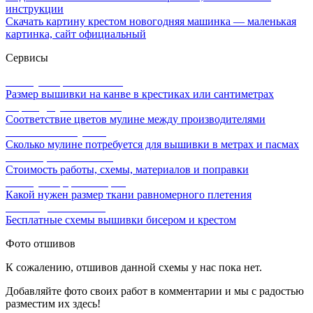
инструкции
Скачать картину крестом новогодняя машинка — маленькая
картинка, сайт официальный
Сервисы
Калькулятор канвы Aida
Размер вышивки на канве в крестиках или сантиметрах
Перевод мулине онлайн
Соответствие цветов мулине между производителями
Расчет ниток мулине
Сколько мулине потребуется для вышивки в метрах и пасмах
Расчет цены вышивки
Стоимость работы, схемы, материалов и поправки
Калькулятор равномерки
Какой нужен размер ткани равномерного плетения
Схемы для вышивки
Бесплатные схемы вышивки бисером и крестом
Фото отшивов
К сожалению, отшивов данной схемы у нас пока нет.
Добавляйте фото своих работ в комментарии и мы с радостью
разместим их здесь!