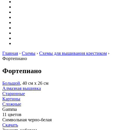
Вышивание
Оригами
Декупаж
Квиллинг
Пирография
Фелтинг
Схемы
Рейтинги
Сервисы
Главная
›
Схемы
›
Схемы для вышивания крестиком
›
Фортепиано
Фортепиано
Большой
, 40 см х 26 см
Алмазная вышивка
Старинные
Картины
Сложные
Gamma
11 цветов
Символьная черно-белая
Скачать