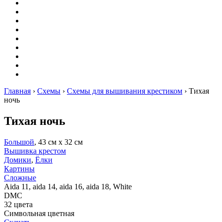
Вышивание
Оригами
Декупаж
Квиллинг
Пирография
Фелтинг
Схемы
Рейтинги
Сервисы
Главная
›
Схемы
›
Схемы для вышивания крестиком
›
Тихая
ночь
Тихая ночь
Большой
, 43 см х 32 см
Вышивка крестом
Домики
,
Ёлки
Картины
Сложные
Aida 11, aida 14, aida 16, aida 18, White
DMC
32 цвета
Символьная цветная