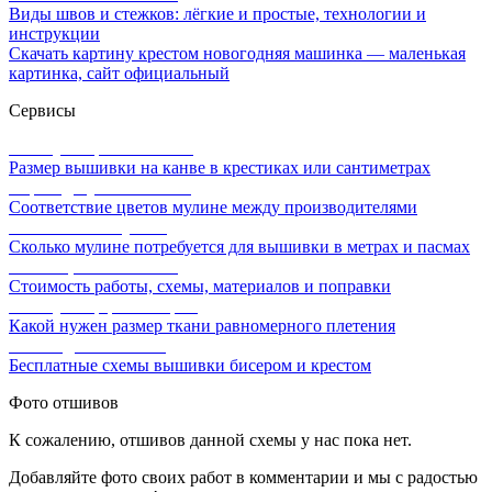
Виды швов и стежков: лёгкие и простые, технологии и
инструкции
Скачать картину крестом новогодняя машинка — маленькая
картинка, сайт официальный
Сервисы
Калькулятор канвы Aida
Размер вышивки на канве в крестиках или сантиметрах
Перевод мулине онлайн
Соответствие цветов мулине между производителями
Расчет ниток мулине
Сколько мулине потребуется для вышивки в метрах и пасмах
Расчет цены вышивки
Стоимость работы, схемы, материалов и поправки
Калькулятор равномерки
Какой нужен размер ткани равномерного плетения
Схемы для вышивки
Бесплатные схемы вышивки бисером и крестом
Фото отшивов
К сожалению, отшивов данной схемы у нас пока нет.
Добавляйте фото своих работ в комментарии и мы с радостью