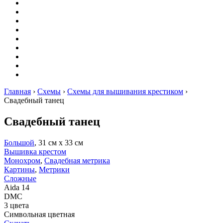
Вышивание
Оригами
Декупаж
Квиллинг
Пирография
Фелтинг
Схемы
Рейтинги
Сервисы
Главная
›
Схемы
›
Схемы для вышивания крестиком
›
Свадебный танец
Свадебный танец
Большой
, 31 см х 33 см
Вышивка крестом
Монохром
,
Свадебная метрика
Картины
,
Метрики
Сложные
Aida 14
DMC
3 цвета
Символьная цветная