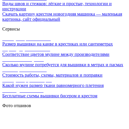
Виды швов и стежков: лёгкие и простые, технологии и
инструкции
Скачать картину крестом новогодняя машинка — маленькая
картинка, сайт официальный
Сервисы
Калькулятор канвы Aida
Размер вышивки на канве в крестиках или сантиметрах
Перевод мулине онлайн
Соответствие цветов мулине между производителями
Расчет ниток мулине
Сколько мулине потребуется для вышивки в метрах и пасмах
Расчет цены вышивки
Стоимость работы, схемы, материалов и поправки
Калькулятор равномерки
Какой нужен размер ткани равномерного плетения
Схемы для вышивки
Бесплатные схемы вышивки бисером и крестом
Фото отшивов