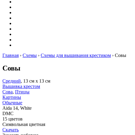
Вышивание
Оригами
Декупаж
Квиллинг
Пирография
Фелтинг
Схемы
Рейтинги
Сервисы
Главная
›
Схемы
›
Схемы для вышивания крестиком
›
Совы
Совы
Средний
, 13 см х 13 см
Вышивка крестом
Сова
,
Птицы
Картины
Обычные
Aida 14, White
DMC
15 цветов
Символьная цветная
Скачать