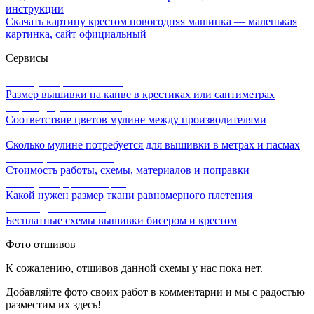
инструкции
Скачать картину крестом новогодняя машинка — маленькая
картинка, сайт официальный
Сервисы
Калькулятор канвы Aida
Размер вышивки на канве в крестиках или сантиметрах
Перевод мулине онлайн
Соответствие цветов мулине между производителями
Расчет ниток мулине
Сколько мулине потребуется для вышивки в метрах и пасмах
Расчет цены вышивки
Стоимость работы, схемы, материалов и поправки
Калькулятор равномерки
Какой нужен размер ткани равномерного плетения
Схемы для вышивки
Бесплатные схемы вышивки бисером и крестом
Фото отшивов
К сожалению, отшивов данной схемы у нас пока нет.
Добавляйте фото своих работ в комментарии и мы с радостью
разместим их здесь!