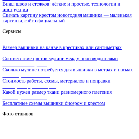
Виды швов и стежков: лёгкие и простые, технологии и
инструкции
Скачать картину крестом новогодняя машинка — маленькая
картинка, сайт официальный
Сервисы
Калькулятор канвы Aida
Размер вышивки на канве в крестиках или сантиметрах
Перевод мулине онлайн
Соответствие цветов мулине между производителями
Расчет ниток мулине
Сколько мулине потребуется для вышивки в метрах и пасмах
Расчет цены вышивки
Стоимость работы, схемы, материалов и поправки
Калькулятор равномерки
Какой нужен размер ткани равномерного плетения
Схемы для вышивки
Бесплатные схемы вышивки бисером и крестом
Фото отшивов