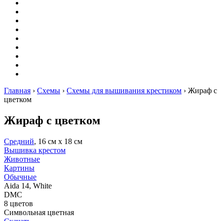
Вышивание
Оригами
Декупаж
Квиллинг
Пирография
Фелтинг
Схемы
Рейтинги
Сервисы
Главная
›
Схемы
›
Схемы для вышивания крестиком
›
Жираф с
цветком
Жираф с цветком
Средний
, 16 см х 18 см
Вышивка крестом
Животные
Картины
Обычные
Aida 14, White
DMC
8 цветов
Символьная цветная