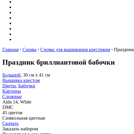
Оригами
Декупаж
Квиллинг
Пирография
Фелтинг
Схемы
Рейтинги
Сервисы
Главная
›
Схемы
›
Схемы для вышивания крестиком
›
Праздник
Праздник бриллиантовой бабочки
Большой
, 30 см х 41 см
Вышивка крестом
Цветы
,
Бабочки
Картины
Сложные
Aida 14, White
DMC
45 цветов
Символьная цветная
Скачать
Заказать набором