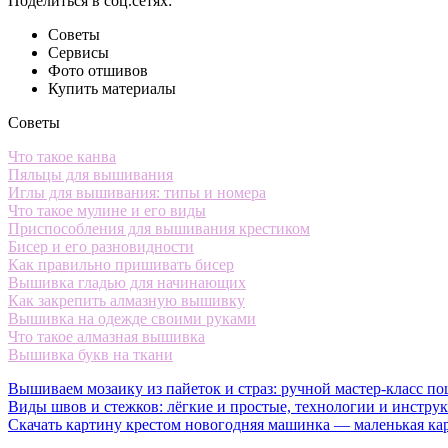
Поделиться в соц.сетях:
Советы
Сервисы
Фото отшивов
Купить материалы
Советы
Что такое канва
Пяльцы для вышивания
Иглы для вышивания: типы и номера
Что такое мулине и его виды
Приспособления для вышивания крестиком
Бисер и его разновидности
Как правильно пришивать бисер
Вышивка гладью для начинающих
Как закрепить алмазную вышивку
Вышивка на одежде своими руками
Что такое алмазная вышивка
Вышивка букв на ткани
Вышиваем мозаику из пайеток и страз: ручной мастер-класс по
Виды швов и стежков: лёгкие и простые, технологии и инстру
Скачать картину крестом новогодняя машинка — маленькая ка