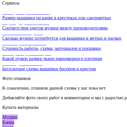
Сервисы
Калькулятор канвы Aida
Размер вышивки на канве в крестиках или сантиметрах
Перевод мулине онлайн
Соответствие цветов мулине между производителями
Расчет ниток мулине
Сколько мулине потребуется для вышивки в метрах и пасмах
Расчет цены вышивки
Стоимость работы, схемы, материалов и поправки
Калькулятор равномерки
Какой нужен размер ткани равномерного плетения
Схемы для вышивки
Бесплатные схемы вышивки бисером и крестом
Фото отшивов
К сожалению, отшивов данной схемы у нас пока нет.
Добавляйте фото своих работ в комментарии и мы с радостью р
Купить материалы
Мулине
Канва