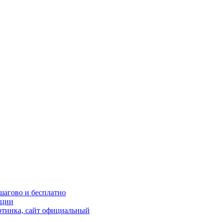
шагово и бесплатно
кции
ртинка, сайт официальный