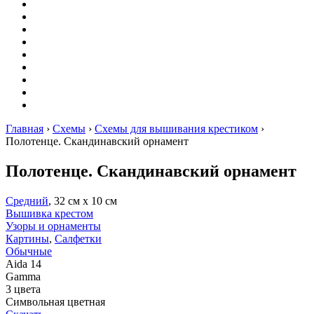
Вышивание
Оригами
Декупаж
Квиллинг
Пирография
Фелтинг
Схемы
Рейтинги
Сервисы
Главная
›
Схемы
›
Схемы для вышивания крестиком
›
Полотенце. Скандинавский орнамент
Полотенце. Скандинавский орнамент
Средний
, 32 см х 10 см
Вышивка крестом
Узоры и орнаменты
Картины
,
Салфетки
Обычные
Aida 14
Gamma
3 цвета
Символьная цветная