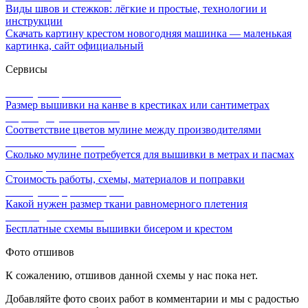
Виды швов и стежков: лёгкие и простые, технологии и
инструкции
Скачать картину крестом новогодняя машинка — маленькая
картинка, сайт официальный
Сервисы
Калькулятор канвы Aida
Размер вышивки на канве в крестиках или сантиметрах
Перевод мулине онлайн
Соответствие цветов мулине между производителями
Расчет ниток мулине
Сколько мулине потребуется для вышивки в метрах и пасмах
Расчет цены вышивки
Стоимость работы, схемы, материалов и поправки
Калькулятор равномерки
Какой нужен размер ткани равномерного плетения
Схемы для вышивки
Бесплатные схемы вышивки бисером и крестом
Фото отшивов
К сожалению, отшивов данной схемы у нас пока нет.
Добавляйте фото своих работ в комментарии и мы с радостью