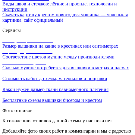
Виды швов и стежков: лёгкие и простые, технологии и
инструкции
Скачать картину крестом новогодняя машинка — маленькая
картинка, сайт официальный
Сервисы
Калькулятор канвы Aida
Размер вышивки на канве в крестиках или сантиметрах
Перевод мулине онлайн
Соответствие цветов мулине между производителями
Расчет ниток мулине
Сколько мулине потребуется для вышивки в метрах и пасмах
Расчет цены вышивки
Стоимость работы, схемы, материалов и поправки
Калькулятор равномерки
Какой нужен размер ткани равномерного плетения
Схемы для вышивки
Бесплатные схемы вышивки бисером и крестом
Фото отшивов
К сожалению, отшивов данной схемы у нас пока нет.
Добавляйте фото своих работ в комментарии и мы с радостью