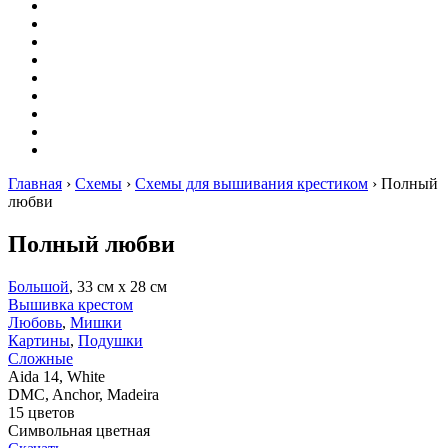
Вышивание
Оригами
Декупаж
Квиллинг
Пирография
Фелтинг
Схемы
Рейтинги
Сервисы
Главная
›
Схемы
›
Схемы для вышивания крестиком
›
Полный
любви
Полный любви
Большой
, 33 см х 28 см
Вышивка крестом
Любовь
,
Мишки
Картины
,
Подушки
Сложные
Aida 14, White
DMC, Anchor, Madeira
15 цветов
Символьная цветная