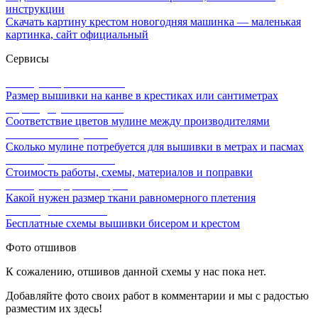
инструкции
Скачать картину крестом новогодняя машинка — маленькая
картинка, сайт официальный
Сервисы
Калькулятор канвы Aida
Размер вышивки на канве в крестиках или сантиметрах
Перевод мулине онлайн
Соответствие цветов мулине между производителями
Расчет ниток мулине
Сколько мулине потребуется для вышивки в метрах и пасмах
Расчет цены вышивки
Стоимость работы, схемы, материалов и поправки
Калькулятор равномерки
Какой нужен размер ткани равномерного плетения
Схемы для вышивки
Бесплатные схемы вышивки бисером и крестом
Фото отшивов
К сожалению, отшивов данной схемы у нас пока нет.
Добавляйте фото своих работ в комментарии и мы с радостью
разместим их здесь!