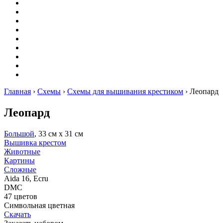
Вышивание
Оригами
Декупаж
Квиллинг
Пирография
Фелтинг
Схемы
Рейтинги
Сервисы
Главная
›
Схемы
›
Схемы для вышивания крестиком
›
Леопард
Леопард
Большой
, 33 см х 31 см
Вышивка крестом
Животные
Картины
Сложные
Aida 16, Ecru
DMC
47 цветов
Символьная цветная
Скачать