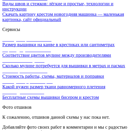
Виды швов и стежков: лёгкие и простые, технологии и
инструкции
Скачать картину крестом новогодняя машинка — маленькая
картинка, сайт официальный
Сервисы
Калькулятор канвы Aida
Размер вышивки на канве в крестиках или сантиметрах
Перевод мулине онлайн
Соответствие цветов мулине между производителями
Расчет ниток мулине
Сколько мулине потребуется для вышивки в метрах и пасмах
Расчет цены вышивки
Стоимость работы, схемы, материалов и поправки
Калькулятор равномерки
Какой нужен размер ткани равномерного плетения
Схемы для вышивки
Бесплатные схемы вышивки бисером и крестом
Фото отшивов
К сожалению, отшивов данной схемы у нас пока нет.
Добавляйте фото своих работ в комментарии и мы с радостью