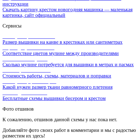
инструкции
Скачать картину крестом новогодняя машинка — маленькая
картинка, сайт официальный
Сервисы
Калькулятор канвы Aida
Размер вышивки на канве в крестиках или сантиметрах
Перевод мулине онлайн
Соответствие цветов мулине между производителями
Расчет ниток мулине
Сколько мулине потребуется для вышивки в метрах и пасмах
Расчет цены вышивки
Стоимость работы, схемы, материалов и поправки
Калькулятор равномерки
Какой нужен размер ткани равномерного плетения
Схемы для вышивки
Бесплатные схемы вышивки бисером и крестом
Фото отшивов
К сожалению, отшивов данной схемы у нас пока нет.
Добавляйте фото своих работ в комментарии и мы с радостью
разместим их здесь!