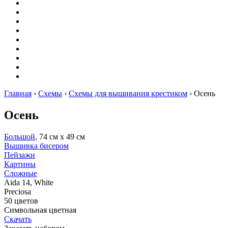
Вышивание
Оригами
Декупаж
Квиллинг
Пирография
Фелтинг
Схемы
Рейтинги
Сервисы
Главная
›
Схемы
›
Схемы для вышивания крестиком
›
Осень
Осень
Большой
, 74 см х 49 см
Вышивка бисером
Пейзажи
Картины
Сложные
Aida 14, White
Preciosa
50 цветов
Символьная цветная
Скачать