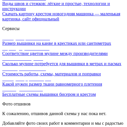
Виды швов и стежков: лёгкие и простые, технологии и
инструкции
Скачать картину крестом новогодняя машинка — маленькая
картинка, сайт официальный
Сервисы
Калькулятор канвы Aida
Размер вышивки на канве в крестиках или сантиметрах
Перевод мулине онлайн
Соответствие цветов мулине между производителями
Расчет ниток мулине
Сколько мулине потребуется для вышивки в метрах и пасмах
Расчет цены вышивки
Стоимость работы, схемы, материалов и поправки
Калькулятор равномерки
Какой нужен размер ткани равномерного плетения
Схемы для вышивки
Бесплатные схемы вышивки бисером и крестом
Фото отшивов
К сожалению, отшивов данной схемы у нас пока нет.
Добавляйте фото своих работ в комментарии и мы с радостью