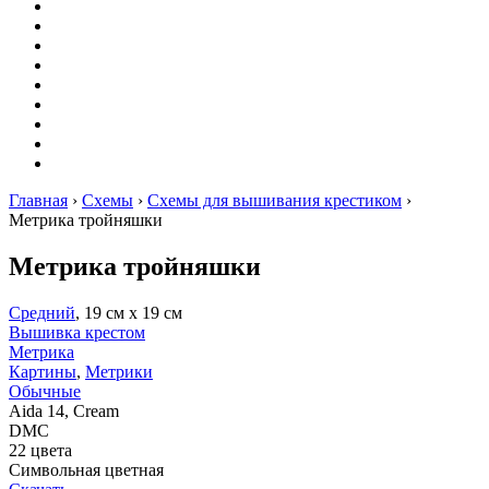
Вышивание
Оригами
Декупаж
Квиллинг
Пирография
Фелтинг
Схемы
Рейтинги
Сервисы
Главная
›
Схемы
›
Схемы для вышивания крестиком
›
Метрика тройняшки
Метрика тройняшки
Средний
, 19 см х 19 см
Вышивка крестом
Метрика
Картины
,
Метрики
Обычные
Aida 14, Cream
DMC
22 цвета
Символьная цветная