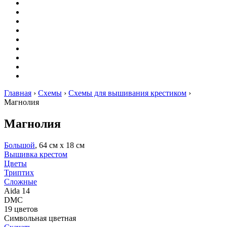
Вышивание
Оригами
Декупаж
Квиллинг
Пирография
Фелтинг
Схемы
Рейтинги
Сервисы
Главная
›
Схемы
›
Схемы для вышивания крестиком
›
Магнолия
Магнолия
Большой
, 64 см х 18 см
Вышивка крестом
Цветы
Триптих
Сложные
Aida 14
DMC
19 цветов
Символьная цветная