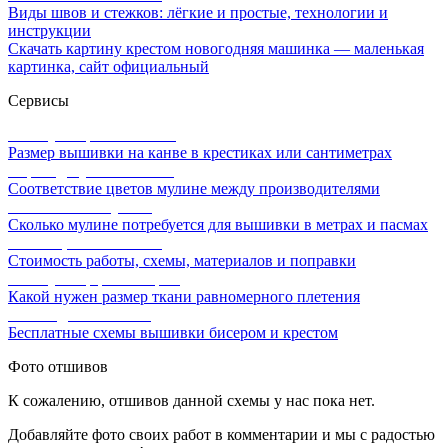
Виды швов и стежков: лёгкие и простые, технологии и
инструкции
Скачать картину крестом новогодняя машинка — маленькая
картинка, сайт официальный
Сервисы
Калькулятор канвы Aida
Размер вышивки на канве в крестиках или сантиметрах
Перевод мулине онлайн
Соответствие цветов мулине между производителями
Расчет ниток мулине
Сколько мулине потребуется для вышивки в метрах и пасмах
Расчет цены вышивки
Стоимость работы, схемы, материалов и поправки
Калькулятор равномерки
Какой нужен размер ткани равномерного плетения
Схемы для вышивки
Бесплатные схемы вышивки бисером и крестом
Фото отшивов
К сожалению, отшивов данной схемы у нас пока нет.
Добавляйте фото своих работ в комментарии и мы с радостью