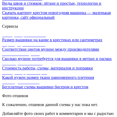
Виды швов и стежков: лёгкие и простые, технологии и
инструкции
Скачать картину крестом новогодняя машинка — маленькая
картинка, сайт официальный
Сервисы
Калькулятор канвы Aida
Размер вышивки на канве в крестиках или сантиметрах
Перевод мулине онлайн
Соответствие цветов мулине между производителями
Расчет ниток мулине
Сколько мулине потребуется для вышивки в метрах и пасмах
Расчет цены вышивки
Стоимость работы, схемы, материалов и поправки
Калькулятор равномерки
Какой нужен размер ткани равномерного плетения
Схемы для вышивки
Бесплатные схемы вышивки бисером и крестом
Фото отшивов
К сожалению, отшивов данной схемы у нас пока нет.
Добавляйте фото своих работ в комментарии и мы с радостью