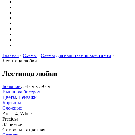
Вышивание
Оригами
Декупаж
Квиллинг
Пирография
Фелтинг
Схемы
Рейтинги
Сервисы
Главная
›
Схемы
›
Схемы для вышивания крестиком
›
Лестница любви
Лестница любви
Большой
, 54 см х 39 см
Вышивка бисером
Цветы
,
Пейзажи
Картины
Сложные
Aida 14, White
Preciosa
37 цветов
Символьная цветная